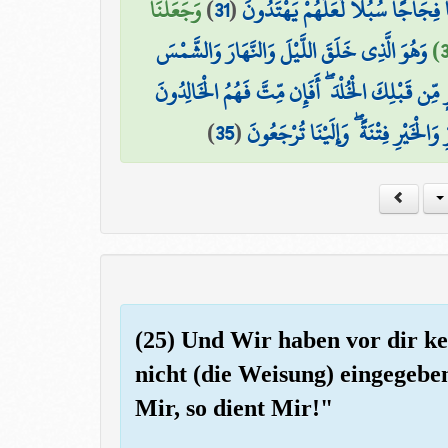
وَجَعَلْنَا
)
31
(
فِجَاجًا سُبُلًا لَّعَلَّهُمْ يَهْتَدُونَ
وَهُوَ الَّذِي خَلَقَ اللَّيْلَ وَالنَّهَارَ وَالشَّمْسَ
 مِّن قَبْلِكَ الْخُلْدَ ۖ أَفَإِن مِّتَّ فَهُمُ الْخَالِدُونَ
)
35
(
َالْخَيْرِ فِتْنَةً ۖ وَإِلَيْنَا تُرْجَعُونَ
(25) Und Wir haben vor dir k
nicht (die Weisung) eingegebe
Mir, so dient Mir!"