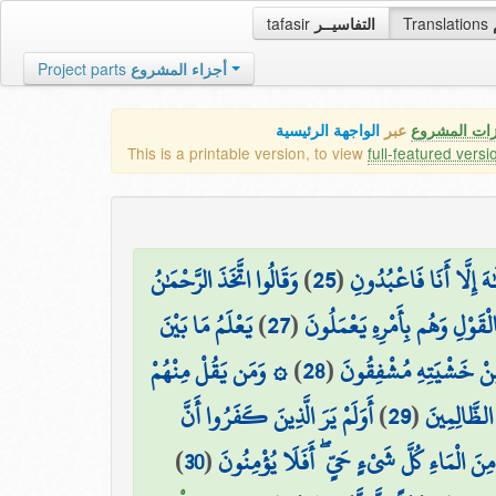
tafasir
التفاسيــر
Translations
Project parts
أجزاء المشروع
زات المشروع
عبر
الواجهة الرئيسية
This is a printable version, to view
full-featured versi
وَقَالُوا اتَّخَذَ الرَّحْمَٰنُ
)
25
(
ٰهَ إِلَّا أَنَا فَاعْبُدُونِ
يَعْلَمُ مَا بَيْنَ
)
27
(
لْقَوْلِ وَهُم بِأَمْرِهِ يَعْمَلُونَ
۞ وَمَن يَقُلْ مِنْهُمْ
)
28
(
مِّنْ خَشْيَتِهِ مُشْفِقُونَ
أَوَلَمْ يَرَ الَّذِينَ كَفَرُوا أَنَّ
)
29
(
 الظَّالِمِينَ
)
30
(
ِنَ الْمَاءِ كُلَّ شَيْءٍ حَيٍّ ۖ أَفَلَا يُؤْمِنُونَ