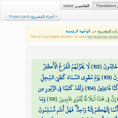
tafasir
التفاسيــر
Translations
Project parts
أجزاء المشروع
زات المشروع
عبر
الواجهة الرئيسية
This is a printable version, to view
full-featured versi
لَا يَحْزُنُهُمُ الْفَزَعُ الْأَكْبَرُ
)
102
(
خَالِدُونَ
يَوْمَ نَطْوِي السَّمَاءَ كَطَيِّ السِّجِلِّ
)
103
(
ونَ
وَلَقَدْ كَتَبْنَا فِي الزَّبُورِ مِن
)
104
(
كُنَّا فَاعِلِينَ
إِنَّ فِي هَٰذَا لَبَلَاغًا لِّقَوْمٍ عَابِدِينَ (106)
وَمَا
َ أَنَّمَا إِلَٰهُكُمْ إِلَٰهٌ وَاحِدٌ ۖ فَهَلْ أَنتُم مُّسْلِمُونَ