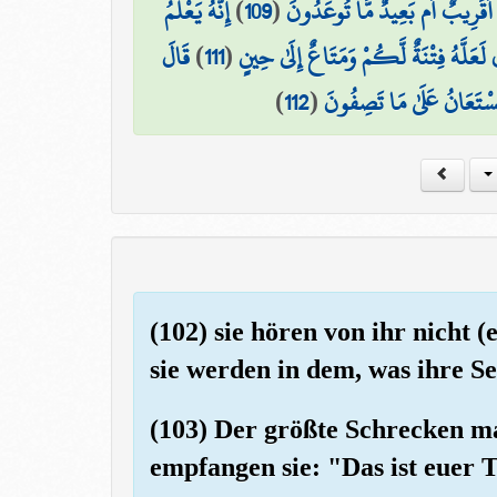
إِنَّهُ يَعْلَمُ
)
109
(
ي أَقَرِيبٌ أَم بَعِيدٌ مَّا تُوعَدُونَ
قَالَ
)
111
(
لَعَلَّهُ فِتْنَةٌ لَّكُمْ وَمَتَاعٌ إِلَىٰ حِينٍ
)
112
(
ُسْتَعَانُ عَلَىٰ مَا تَصِفُونَ
(102) sie hören von ihr nicht 
sie werden in dem, was ihre Se
(103) Der größte Schrecken mac
empfangen sie: "Das ist euer 