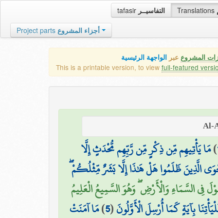
tafasir
التفاسيــر
Translations
Project parts
أجزاء المشروع
زات المشروع
عبر
الواجهة الرئيسية
This is a printable version, to view
full-featured versi
مَا يَأْتِيهِم مِّن ذِكْرٍ مِّن رَّبِّهِم مُّحْدَثٍ إِلَّا
)
نَّجْوَى الَّذِينَ ظَلَمُوا هَلْ هَٰذَا إِلَّا بَشَرٌ مِّثْلُكُمْ
قَوْلَ فِي السَّمَاءِ وَالْأَرْضِ ۖ وَهُوَ السَّمِيعُ الْعَلِيمُ
مَا آمَنَتْ
)
5
(
أْتِنَا بِآيَةٍ كَمَا أُرْسِلَ الْأَوَّلُونَ