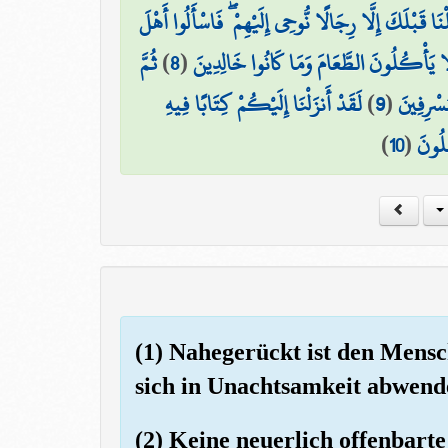
ْنَا قَبْلَكَ إِلَّا رِجَالًا نُّوحِي إِلَيْهِمْ ۖ فَاسْأَلُوا أَهْلَ
ثُمَّ
)
8
(
َا يَأْكُلُونَ الطَّعَامَ وَمَا كَانُوا خَالِدِينَ
لَقَدْ أَنزَلْنَا إِلَيْكُمْ كِتَابًا فِيهِ
)
9
(
ُسْرِفِينَ
)
10
(
ِلُونَ
(1) Nahegerückt ist den Mens
sich in Unachtsamkeit abwend
(2) Keine neuerlich offenba