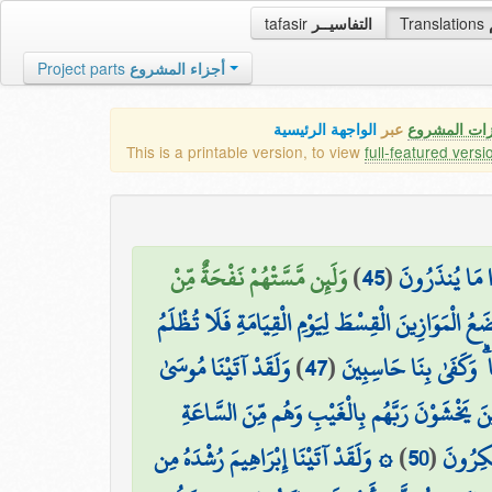
tafasir
التفاسيــر
Translations
Project parts
أجزاء المشروع
زات المشروع
عبر
الواجهة الرئيسية
This is a printable version, to view
full-featured versi
وَلَئِن مَّسَّتْهُمْ نَفْحَةٌ مِّنْ
)
45
(
ذَا مَا يُنذَرُونَ
َعُ الْمَوَازِينَ الْقِسْطَ لِيَوْمِ الْقِيَامَةِ فَلَا تُظْلَمُ
وَلَقَدْ آتَيْنَا مُوسَىٰ
)
47
(
 ۗ وَكَفَىٰ بِنَا حَاسِبِينَ
ِينَ يَخْشَوْنَ رَبَّهُم بِالْغَيْبِ وَهُم مِّنَ السَّاعَةِ
۞ وَلَقَدْ آتَيْنَا إِبْرَاهِيمَ رُشْدَهُ مِن
)
50
(
مُنكِرُونَ