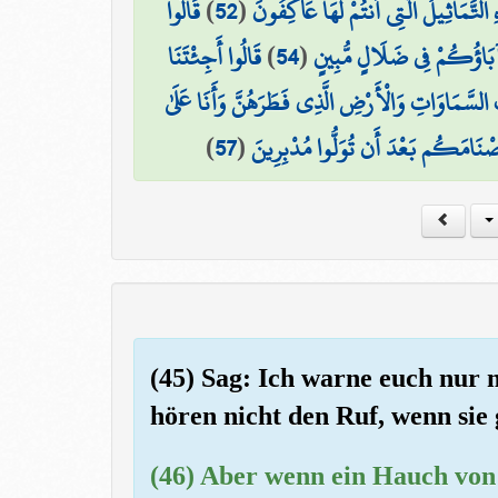
قَالُوا
)
52
(
هِ التَّمَاثِيلُ الَّتِي أَنتُمْ لَهَا عَاكِفُونَ
قَالُوا أَجِئْتَنَا
)
54
(
َآبَاؤُكُمْ فِي ضَلَالٍ مُّبِينٍ
السَّمَاوَاتِ وَالْأَرْضِ الَّذِي فَطَرَهُنَّ وَأَنَا عَلَىٰ
)
57
(
َصْنَامَكُم بَعْدَ أَن تُوَلُّوا مُدْبِرِينَ
(45) Sag: Ich warne euch nur 
hören nicht den Ruf, wenn sie
(46) Aber wenn ein Hauch von 