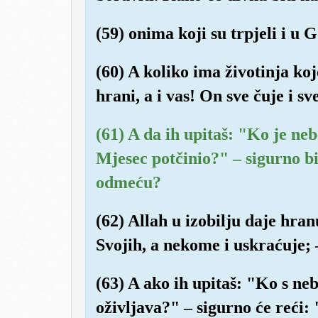
(59) onima koji su trpjeli i u 
(60) A koliko ima životinja koj
hrani, a i vas! On sve čuje i sv
(61) A da ih upitaš: "Ko je neb
Mjesec potčinio?" – sigurno bi
odmeću?
(62) Allah u izobilju daje hr
Svojih, a nekome i uskraćuje; –
(63) A ako ih upitaš: "Ko s ne
oživljava?" – sigurno će reći: 