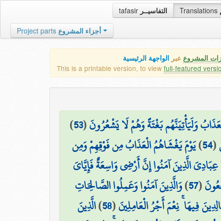
tafasir
التفاسيــر
Translations
Project parts
أجزاء المشروع
زات المشروع
عبر
الواجهة الرئيسية
This is a printable version, to view
full-featured versi
)
53
(
َذَابُ وَلَيَأْتِيَنَّهُم بَغْتَةً وَهُمْ لَا يَشْعُرُونَ
يَوْمَ يَغْشَاهُمُ الْعَذَابُ مِن فَوْقِهِمْ وَمِن
)
54
(
 عِبَادِيَ الَّذِينَ آمَنُوا إِنَّ أَرْضِي وَاسِعَةٌ فَإِيَّايَ
وَالَّذِينَ آمَنُوا وَعَمِلُوا الصَّالِحَاتِ
)
57
(
جَعُونَ
الَّذِينَ
)
58
(
َالِدِينَ فِيهَا ۚ نِعْمَ أَجْرُ الْعَامِلِينَ