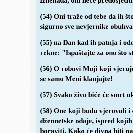
iznenada, oni neće predosjetiti
(54) Oni traže od tebe da ih š
sigurno sve nevjernike obuhvat
(55) na Dan kad ih patnja i o
rekne: "Ispaštajte za ono što st
(56) O robovi Moji koji vjeruj
se samo Meni klanjajte!
(57) Svako živo biće će smrt oku
(58) One koji budu vjerovali i
džennetske odaje, ispred kojih 
boraviti. Kako će divna biti na