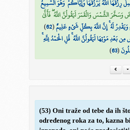
حْمِلُ رِزْقَهَا اللَّهُ يَرْزُقُهَا وَإِيَّاكُمْ ۚ وَهُوَ السَّمِيعُ
وَسَخَّرَ الشَّمْسَ وَالْقَمَرَ لَيَقُولُنَّ اللَّهُ ۖ فَأَنَّىٰ
)
62
(
وَيَقْدِرُ لَهُ ۚ إِنَّ اللَّهَ بِكُلِّ شَيْءٍ عَلِيمٌ
 مِن بَعْدِ مَوْتِهَا لَيَقُولُنَّ اللَّهُ ۚ قُلِ الْحَمْدُ لِلَّهِ
)
63
(
ِلُونَ
(53) Oni traže od tebe da ih št
određenog roka za to, kazna bi