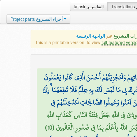
tafasir
التفاسيــر
Translations
Project parts
أجزاء المشروع
زات المشروع
عبر
الواجهة الرئيسية
This is a printable version, to view
full-featured versi
تِهِمْ وَلَنَجْزِيَنَّهُمْ أَحْسَنَ الَّذِي كَانُوا يَعْمَلُونَ
رِكَ بِي مَا لَيْسَ لَكَ بِهِ عِلْمٌ فَلَا تُطِعْهُمَا ۚ إِلَيَّ
ِينَ آمَنُوا وَعَمِلُوا الصَّالِحَاتِ لَنُدْخِلَنَّهُمْ فِي
أُوذِيَ فِي اللَّهِ جَعَلَ فِتْنَةَ النَّاسِ كَعَذَابِ اللَّهِ
َيْسَ اللَّهُ بِأَعْلَمَ بِمَا فِي صُدُورِ الْعَالَمِينَ (10