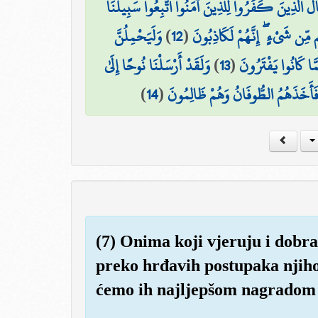
الَ الَّذِينَ كَفَرُوا لِلَّذِينَ آمَنُوا اتَّبِعُوا سَبِيلَنَا
وَلَيَحْمِلُنَّ
)
12
(
ِن شَيْءٍ ۖ إِنَّهُمْ لَكَاذِبُونَ
وَلَقَدْ أَرْسَلْنَا نُوحًا إِلَىٰ
)
13
(
َمَّا كَانُوا يَفْتَرُونَ
)
14
(
فَأَخَذَهُمُ الطُّوفَانُ وَهُمْ ظَالِمُونَ
(7) Onima koji vjeruju i dobra
preko hrđavih postupaka njihovi
ćemo ih najljepšom nagradom 