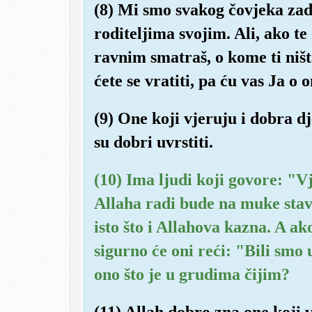
(8) Mi smo svakog čovjeka za
roditeljima svojim. Ali, ako t
ravnim smatraš, o kome ti ništ
ćete se vratiti, pa ću vas Ja o o
(9) One koji vjeruju i dobra d
su dobri uvrstiti.
(10) Ima ljudi koji govore: "V
Allaha radi bude na muke stav
isto što i Allahova kazna. A 
sigurno će oni reći: "Bili smo
ono što je u grudima čijim?
(11) Allah dobro zna one koji 