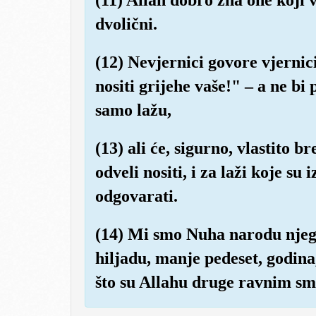
dvolični.
(12) Nevjernici govore vjernic
nositi grijehe vaše!" – a ne bi 
samo lažu,
(13) ali će, sigurno, vlastito 
odveli nositi, i za laži koje su
odgovarati.
(14) Mi smo Nuha narodu njego
hiljadu, manje pedeset, godina
što su Allahu druge ravnim sm