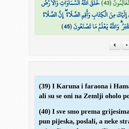
ْعَالِمُونَ (43
خَلَقَ اللَّهُ السَّمَاوَاتِ وَالْأَرْضَ
إِلَيْكَ مِنَ الْكِتَابِ وَأَقِمِ الصَّلَاةَ ۖ إِنَّ الصَّلَاةَ
)
45
(
بَرُ ۗ وَاللَّهُ يَعْلَمُ مَا تَصْنَعُونَ
(39) I Karuna i faraona i Ham
ali su se oni na Zemlji oholo po
(40) I sve smo prema grijesima
pun pijeska, poslali, a neke st