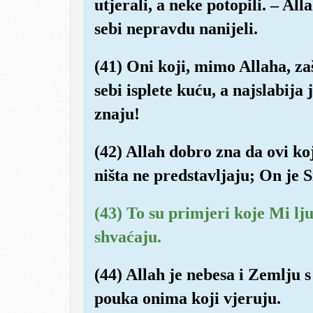
utjerali, a neke potopili. – Al
sebi nepravdu nanijeli.
(41) Oni koji, mimo Allaha, za
sebi isplete kuću, a najslabija
znaju!
(42) Allah dobro zna da ovi ko
ništa ne predstavljaju; On je S
(43) To su primjeri koje Mi lj
shvaćaju.
(44) Allah je nebesa i Zemlju s
pouka onima koji vjeruju.