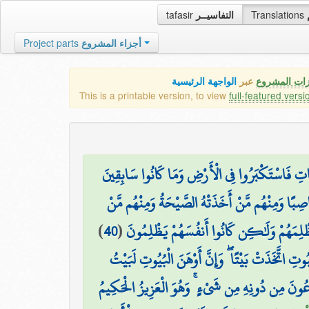
tafasir
التفاسيــر
Translations
Project parts
أجزاء المشروع
زات المشروع
عبر
الواجهة الرئيسية
This is a printable version, to view
full-featured versi
نَاتِ فَاسْتَكْبَرُوا فِي الْأَرْضِ وَمَا كَانُوا سَابِقِينَ
حَاصِبًا وَمِنْهُم مَّنْ أَخَذَتْهُ الصَّيْحَةُ وَمِنْهُم مَّنْ
)
40
(
ِيَظْلِمَهُمْ وَلَٰكِن كَانُوا أَنفُسَهُمْ يَظْلِمُونَ
ُوتِ اتَّخَذَتْ بَيْتًا ۖ وَإِنَّ أَوْهَنَ الْبُيُوتِ لَبَيْتُ
يَدْعُونَ مِن دُونِهِ مِن شَيْءٍ ۚ وَهُوَ الْعَزِيزُ الْحَكِيمُ