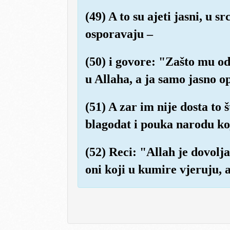
(49) A to su ajeti jasni, u
osporavaju –
(50) i govore: "Zašto mu o
u Allaha, a ja samo jasno 
(51) A zar im nije dosta to 
blagodat i pouka narodu koj
(52) Reci: "Allah je dovolj
oni koji u kumire vjeruju, a