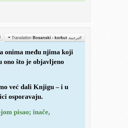
Bosanski - korkut
الترجمة Translation
i sa onima među njima koji
u ono što je objavljeno
mo već dali Knjigu – i u
ici osporavaju.
ojom pisao; inače,