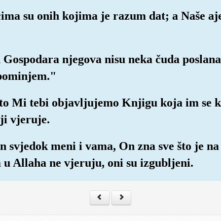
 srcima su onih kojima je razum dat; a Naše 
d Gospodara njegova nisu neka čuda poslana
opominjem."
što Mi tebi objavljujemo Knjigu koja im se ka
i vjeruje.
an svjedok meni i vama, On zna sve što je na
 u Allaha ne vjeruju, oni su izgubljeni.