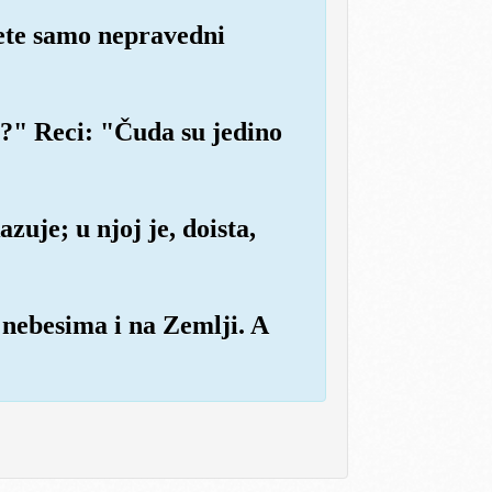
ajete samo nepravedni
?" Reci: "Čuda su jedino
zuje; u njoj je, doista,
 nebesima i na Zemlji. A