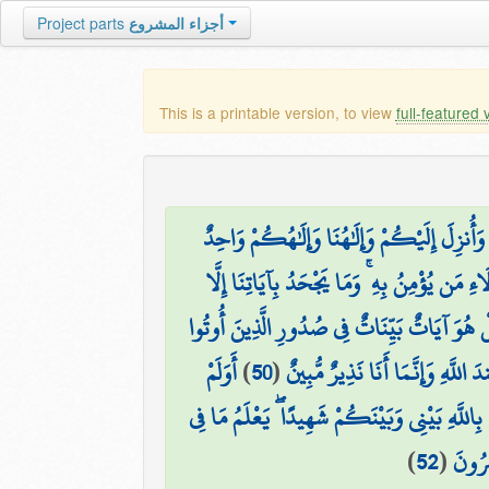
Project parts
أجزاء المشروع
This is a printable version, to view
full-featured 
۞ وَأُنزِلَ إِلَيْكُمْ وَإِلَٰهُنَا وَإِلَٰهُكُمْ وَاحِدٌ
اءِ مَن يُؤْمِنُ بِهِ ۚ وَمَا يَجْحَدُ بِآيَاتِنَا إِلَّا
ْ هُوَ آيَاتٌ بَيِّنَاتٌ فِي صُدُورِ الَّذِينَ أُوتُوا
أَوَلَمْ
)
50
(
 اللَّهِ وَإِنَّمَا أَنَا نَذِيرٌ مُّبِينٌ
بِاللَّهِ بَيْنِي وَبَيْنَكُمْ شَهِيدًا ۖ يَعْلَمُ مَا فِي
)
52
(
ِرُونَ