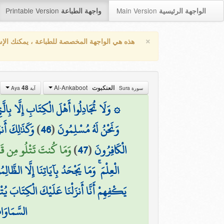
Printable Version
Main Version
الواجهة الرئيسية
واجهة الطباعة
×
هذه هي الواجهة المخصصة للطباعة ، يمكنك الإ
Al-Ankaboot
48
العنكبوت
سورة Sura
آية Aya
وَلَا تُجَادِلُوا أَهْلَ الْكِتَابِ إِلَّا بِالَّتِي 
وَكَذَٰلِكَ أَنز
)
46
(
وَنَحْنُ لَهُ مُسْلِمُونَ
وَمَا كُنتَ تَتْلُو مِن قَبْل)
)
47
(
الْكَافِرُونَ
الْعِلْمَ ۚ وَمَا يَجْحَدُ بِآيَاتِنَا إِلَّا الظَّالِم
يَكْفِهِمْ أَنَّا أَنزَلْنَا عَلَيْكَ الْكِتَابَ يُتْلَ
السَّمَاوَات