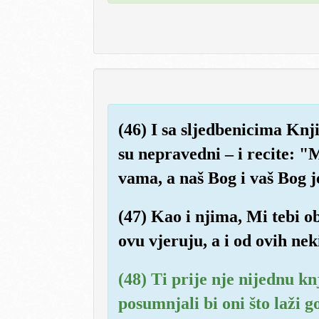
(46) I sa sljedbenicima Knji
su nepravedni – i recite: "
vama, a naš Bog i vaš Bog 
(47) Kao i njima, Mi tebi o
ovu vjeruju, a i od ovih ne
(48) Ti prije nje nijednu kn
posumnjali bi oni što laži g