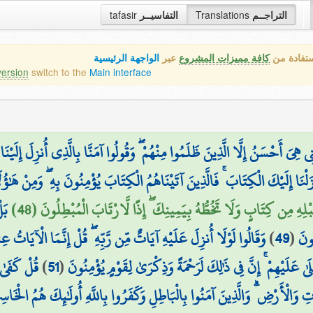
tafasir
التفاسيــر
Translations
التراجــم
ستفادة من
كافة مميزات المشروع
عبر
الواجهة الرئيسية
version
switch to the
Main interface
هِيَ أَحْسَنُ إِلَّا الَّذِينَ ظَلَمُوا مِنْهُمْ ۖ وَقُولُوا آمَنَّا بِالَّذِي أُنزِلَ إِلَيْنَا 
َلْنَا إِلَيْكَ الْكِتَابَ ۚ فَالَّذِينَ آتَيْنَاهُمُ الْكِتَابَ يُؤْمِنُونَ بِهِ ۖ وَمِنْ هَٰؤُلَ
ِهِ مِن كِتَابٍ وَلَا تَخُطُّهُ بِيَمِينِكَ ۖ إِذًا لَّارْتَابَ الْمُبْطِلُونَ (48
بَل
وَقَالُوا لَوْلَا أُنزِلَ عَلَيْهِ آيَاتٌ مِّن رَّبِّهِ ۖ قُلْ إِنَّمَا الْآيَاتُ عِندَ
)
49
(
ُونَ
قُلْ كَفَىٰ 
)
51
(
ىٰ عَلَيْهِمْ ۚ إِنَّ فِي ذَٰلِكَ لَرَحْمَةً وَذِكْرَىٰ لِقَوْمٍ يُؤْمِنُونَ
ِ وَالْأَرْضِ ۗ وَالَّذِينَ آمَنُوا بِالْبَاطِلِ وَكَفَرُوا بِاللَّهِ أُولَٰئِكَ هُمُ الْخَاس