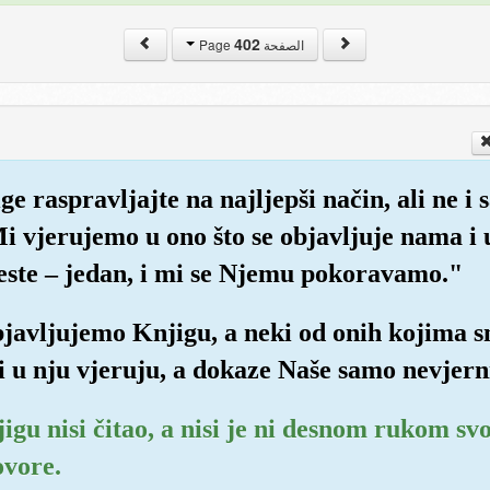
402
الصفحة Page
ge raspravljajte na najljepši način, ali ne 
Mi vjerujemo u ono što se objavljuje nama i 
jeste – jedan, i mi se Njemu pokoravamo."
bjavljujemo Knjigu, a neki od onih kojima s
ki u nju vjeruju, a dokaze Naše samo nevjern
jigu nisi čitao, a nisi je ni desnom rukom sv
ovore.