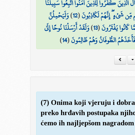
الَ الَّذِينَ كَفَرُوا لِلَّذِينَ آمَنُوا اتَّبِعُوا سَبِيلَنَا
وَلَيَحْمِلُنَّ
)
12
(
ِن شَيْءٍ ۖ إِنَّهُمْ لَكَاذِبُونَ
وَلَقَدْ أَرْسَلْنَا نُوحًا إِلَىٰ
)
13
(
َمَّا كَانُوا يَفْتَرُونَ
)
14
(
فَأَخَذَهُمُ الطُّوفَانُ وَهُمْ ظَالِمُونَ
(7) Onima koji vjeruju i dobra
preko hrđavih postupaka njihovi
ćemo ih najljepšom nagradom 