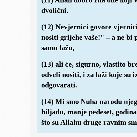
dvolični.
(12) Nevjernici govore vjernic
nositi grijehe vaše!" – a ne bi 
samo lažu,
(13) ali će, sigurno, vlastito 
odveli nositi, i za laži koje su
odgovarati.
(14) Mi smo Nuha narodu njego
hiljadu, manje pedeset, godina
što su Allahu druge ravnim sm