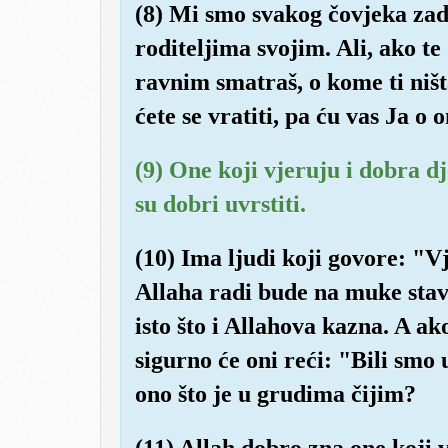
(8) Mi smo svakog čovjeka za
roditeljima svojim. Ali, ako t
ravnim smatraš, o kome ti ništ
ćete se vratiti, pa ću vas Ja o o
(9) One koji vjeruju i dobra d
su dobri uvrstiti.
(10) Ima ljudi koji govore: "V
Allaha radi bude na muke stav
isto što i Allahova kazna. A 
sigurno će oni reći: "Bili smo
ono što je u grudima čijim?
(11) Allah dobro zna one koji 