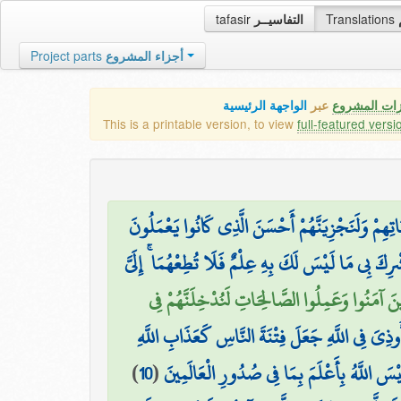
tafasir
التفاسيــر
Translations
Project parts
أجزاء المشروع
زات المشروع
عبر
الواجهة الرئيسية
This is a printable version, to view
full-featured versi
تِهِمْ وَلَنَجْزِيَنَّهُمْ أَحْسَنَ الَّذِي كَانُوا يَعْمَلُونَ
رِكَ بِي مَا لَيْسَ لَكَ بِهِ عِلْمٌ فَلَا تُطِعْهُمَا ۚ إِلَيَّ
ِينَ آمَنُوا وَعَمِلُوا الصَّالِحَاتِ لَنُدْخِلَنَّهُمْ فِي
أُوذِيَ فِي اللَّهِ جَعَلَ فِتْنَةَ النَّاسِ كَعَذَابِ اللَّهِ
)
10
(
َيْسَ اللَّهُ بِأَعْلَمَ بِمَا فِي صُدُورِ الْعَالَمِينَ