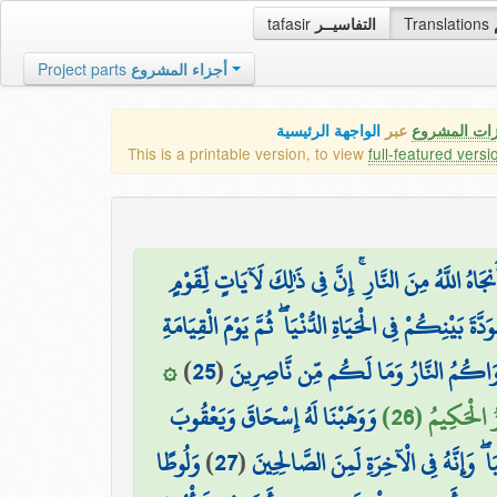
tafasir
التفاسيــر
Translations
Project parts
أجزاء المشروع
زات المشروع
عبر
الواجهة الرئيسية
This is a printable version, to view
full-featured versi
َاهُ اللَّهُ مِنَ النَّارِ ۚ إِنَّ فِي ذَٰلِكَ لَآيَاتٍ لِّقَوْمٍ
َدَّةَ بَيْنِكُمْ فِي الْحَيَاةِ الدُّنْيَا ۖ ثُمَّ يَوْمَ الْقِيَامَةِ
۞
)
25
(
كُمُ النَّارُ وَمَا لَكُم مِّن نَّاصِرِينَ
زُ الْحَكِيمُ (26
وَوَهَبْنَا لَهُ إِسْحَاقَ وَيَعْقُوبَ
وَلُوطًا
)
27
(
يَا ۖ وَإِنَّهُ فِي الْآخِرَةِ لَمِنَ الصَّالِحِينَ