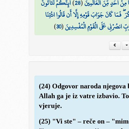
أَئِنَّكُمْ لَتَأْتُونَ
)
28
(
مِنْ أَحَدٍ مِّنَ الْعَالَمِينَ
 ۖ فَمَا كَانَ جَوَابَ قَوْمِهِ إِلَّا أَن قَالُوا ائْتِنَا
)
30
(
بِّ انصُرْنِي عَلَى الْقَوْمِ الْمُفْسِدِينَ
(24) Odgovor naroda njegova bij
Allah ga je iz vatre izbavio. To
vjeruje.
(25) "Vi ste" – reče on – "mim