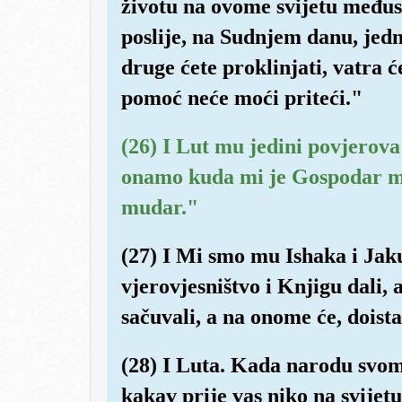
životu na ovome svijetu međus
poslije, na Sudnjem danu, jedni
druge ćete proklinjati, vatra ć
pomoć neće moći priteći."
(26) I Lut mu jedini povjerova
onamo kuda mi je Gospodar moj 
mudar."
(27) I Mi smo mu Ishaka i Jak
vjerovjesništvo i Knjigu dali,
sačuvali, a na onome će, doista
(28) I Luta. Kada narodu svom
kakav prije vas niko na svijetu