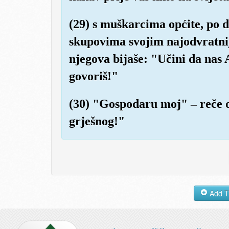
(29) s muškarcima općite, po 
skupovima svojim najodvratnij
njegova bijaše: "Učini da nas 
govoriš!"
(30) "Gospodaru moj" – reče 
grješnog!"