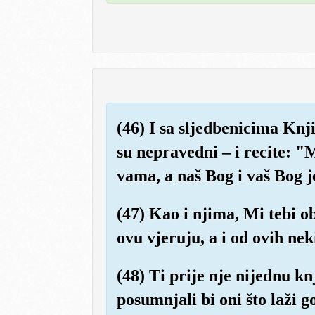
(46) I sa sljedbenicima Knji
su nepravedni – i recite: "
vama, a naš Bog i vaš Bog 
(47) Kao i njima, Mi tebi o
ovu vjeruju, a i od ovih ne
(48) Ti prije nje nijednu kn
posumnjali bi oni što laži g