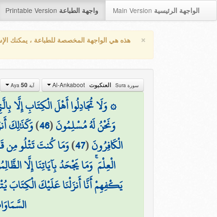
Printable Version
Main Version
الواجهة الرئيسية
واجهة الطباعة
×
هذه هي الواجهة المخصصة للطباعة ، يمكنك الإ
Al-Ankaboot
50
العنكبوت
سورة Sura
آية Aya
وَلَا تُجَادِلُوا أَهْلَ الْكِتَابِ إِلَّا بِالَّتِي 
وَكَذَٰلِكَ أَنز
)
46
(
وَنَحْنُ لَهُ مُسْلِمُونَ
وَمَا كُنتَ تَتْلُو مِن قَبْل
)
47
(
الْكَافِرُونَ
الْعِلْمَ ۚ وَمَا يَجْحَدُ بِآيَاتِنَا إِلَّا الظَّالِم
يَكْفِهِمْ أَنَّا أَنزَلْنَا عَلَيْكَ الْكِتَابَ يُتْلَ
السَّمَاوَات