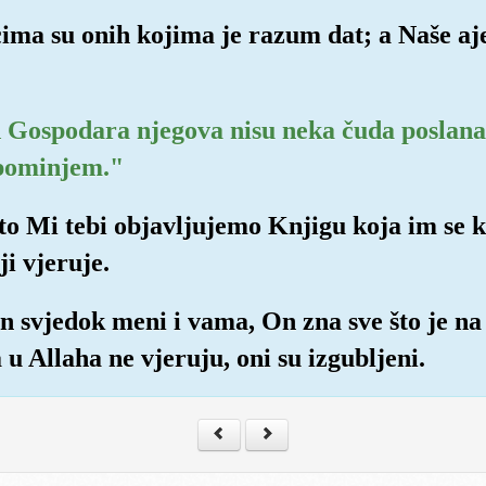
 srcima su onih kojima je razum dat; a Naše 
d Gospodara njegova nisu neka čuda poslana
opominjem."
što Mi tebi objavljujemo Knjigu koja im se ka
i vjeruje.
an svjedok meni i vama, On zna sve što je na
 u Allaha ne vjeruju, oni su izgubljeni.