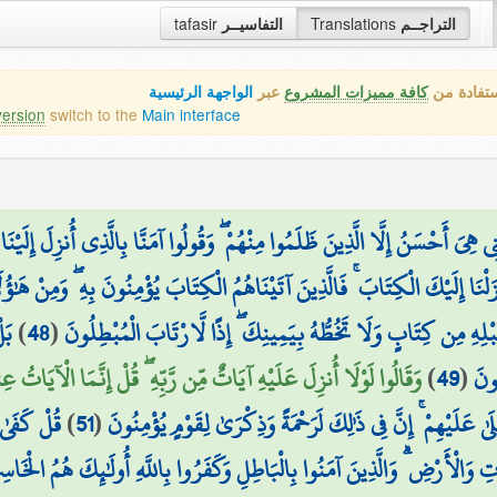
tafasir
التفاسيــر
Translations
التراجــم
ستفادة من
كافة مميزات المشروع
عبر
الواجهة الرئيسية
version
switch to the
Main interface
هِيَ أَحْسَنُ إِلَّا الَّذِينَ ظَلَمُوا مِنْهُمْ ۖ وَقُولُوا آمَنَّا بِالَّذِي أُنزِلَ إِلَيْنَا 
َلْنَا إِلَيْكَ الْكِتَابَ ۚ فَالَّذِينَ آتَيْنَاهُمُ الْكِتَابَ يُؤْمِنُونَ بِهِ ۖ وَمِنْ هَٰؤُلَ
بَل
)
48
(
ِهِ مِن كِتَابٍ وَلَا تَخُطُّهُ بِيَمِينِكَ ۖ إِذًا لَّارْتَابَ الْمُبْطِلُونَ
وَقَالُوا لَوْلَا أُنزِلَ عَلَيْهِ آيَاتٌ مِّن رَّبِّهِ ۖ قُلْ إِنَّمَا الْآيَاتُ عِندَ)
)
49
(
ُونَ
قُلْ كَفَىٰ 
)
51
(
ىٰ عَلَيْهِمْ ۚ إِنَّ فِي ذَٰلِكَ لَرَحْمَةً وَذِكْرَىٰ لِقَوْمٍ يُؤْمِنُونَ
ِ وَالْأَرْضِ ۗ وَالَّذِينَ آمَنُوا بِالْبَاطِلِ وَكَفَرُوا بِاللَّهِ أُولَٰئِكَ هُمُ الْخَاس