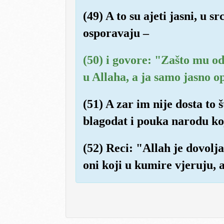
(49) A to su ajeti jasni, u
osporavaju –
(50) i govore: "Zašto mu o
u Allaha, a ja samo jasno 
(51) A zar im nije dosta to 
blagodat i pouka narodu koj
(52) Reci: "Allah je dovolj
oni koji u kumire vjeruju, a