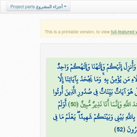
Project parts
أجزاء المشروع
This is a printable version, to view
full-featured 
۞ وَأُنزِلَ إِلَيْكُمْ وَإِلَٰهُنَا وَإِلَٰهُكُمْ وَاحِدٌ
اءِ مَن يُؤْمِنُ بِهِ ۚ وَمَا يَجْحَدُ بِآيَاتِنَا إِلَّا
ْ هُوَ آيَاتٌ بَيِّنَاتٌ فِي صُدُورِ الَّذِينَ أُوتُوا
 اللَّهِ وَإِنَّمَا أَنَا نَذِيرٌ مُّبِينٌ (50
أَوَلَمْ
بِاللَّهِ بَيْنِي وَبَيْنَكُمْ شَهِيدًا ۖ يَعْلَمُ مَا فِي
)
52
(
ِرُونَ