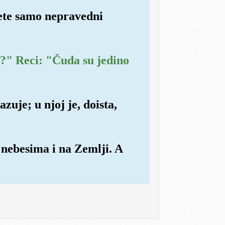
ajete samo nepravedni
?" Reci: "Čuda su jedino
zuje; u njoj je, doista,
 nebesima i na Zemlji. A