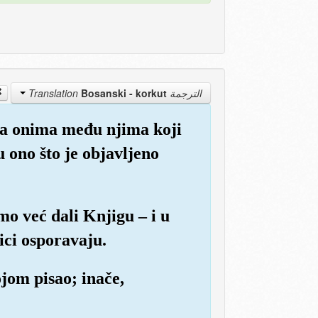
Bosanski - korkut
الترجمة Translation
i sa onima među njima koji
u ono što je objavljeno
mo već dali Knjigu – i u
ici osporavaju.
ojom pisao; inače,