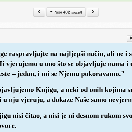
402
الصفحة Page
ge raspravljajte na najljepši način, ali ne 
Mi vjerujemo u ono što se objavljuje nama i 
jeste – jedan, i mi se Njemu pokoravamo."
bjavljujemo Knjigu, a neki od onih kojima s
ki u nju vjeruju, a dokaze Naše samo nevjern
jigu nisi čitao, a nisi je ni desnom rukom sv
ovore.