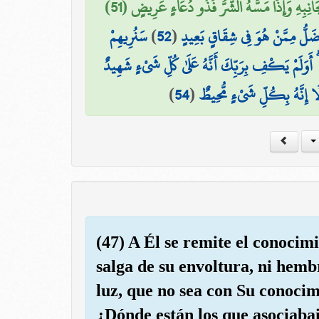
َانِبِهِ وَإِذَا مَسَّهُ الشَّرُّ فَذُو دُعَاءٍ عَرِيضٍ (51
سَنُرِيهِمْ
)
52
(
َضَلُّ مِمَّنْ هُوَ فِي شِقَاقٍ بَعِيدٍ
قُّ ۗ أَوَلَمْ يَكْفِ بِرَبِّكَ أَنَّهُ عَلَىٰ كُلِّ شَيْءٍ شَهِيدٌ
)
54
(
 أَلَا إِنَّهُ بِكُلِّ شَيْءٍ مُّحِيطٌ
(47) A Él se remite el conocim
salga de su envoltura, ni hem
luz, que no sea con Su conocimi
¿Dónde están los que asociab