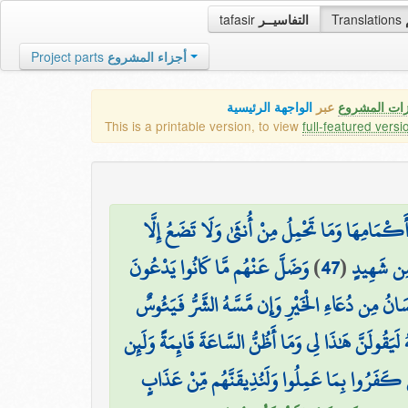
tafasir
التفاسيــر
Translations
Project parts
أجزاء المشروع
زات المشروع
عبر
الواجهة الرئيسية
This is a printable version, to view
full-featured versi
۞ كْمَامِهَا وَمَا تَحْمِلُ مِنْ أُنثَىٰ وَلَا تَضَعُ إِلَّا
وَضَلَّ عَنْهُم مَّا كَانُوا يَدْعُونَ
)
47
(
ا مِن شَهِيدٍ
ِنسَانُ مِن دُعَاءِ الْخَيْرِ وَإِن مَّسَّهُ الشَّرُّ فَيَئُوسٌ
هُ لَيَقُولَنَّ هَٰذَا لِي وَمَا أَظُنُّ السَّاعَةَ قَائِمَةً وَلَئِن
َذِينَ كَفَرُوا بِمَا عَمِلُوا وَلَنُذِيقَنَّهُم مِّنْ عَذَابٍ