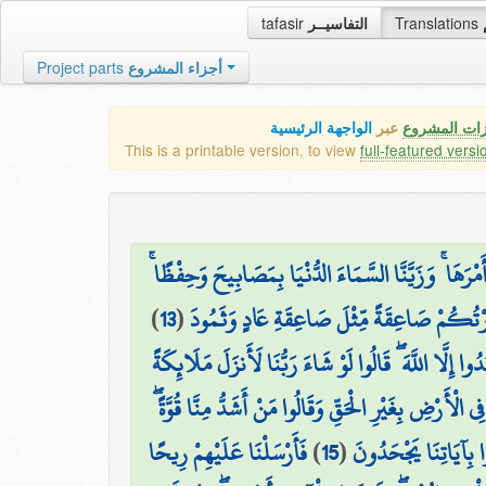
tafasir
التفاسيــر
Translations
Project parts
أجزاء المشروع
زات المشروع
عبر
الواجهة الرئيسية
This is a printable version, to view
full-featured versi
ْرَهَا ۚ وَزَيَّنَّا السَّمَاءَ الدُّنْيَا بِمَصَابِيحَ وَحِفْظًا
)
13
(
رْتُكُمْ صَاعِقَةً مِّثْلَ صَاعِقَةِ عَادٍ وَثَمُودَ
ا إِلَّا اللَّهَ ۖ قَالُوا لَوْ شَاءَ رَبُّنَا لَأَنزَلَ مَلَائِكَةً
فِي الْأَرْضِ بِغَيْرِ الْحَقِّ وَقَالُوا مَنْ أَشَدُّ مِنَّا قُوَّةً
فَأَرْسَلْنَا عَلَيْهِمْ رِيحًا
)
15
(
نُوا بِآيَاتِنَا يَجْحَدُونَ