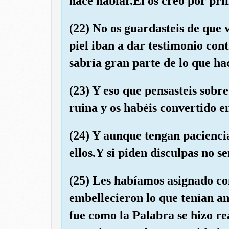
hace hablar.Él os creó por pri
(22) No os guardasteis de que v
piel iban a dar testimonio con
sabría gran parte de lo que hac
(23) Y eso que pensasteis sobre
ruina y os habéis convertido e
(24) Y aunque tengan paciencia
ellos.Y si piden disculpas no s
(25) Les habíamos asignado co
embellecieron lo que tenían ant
fue como la Palabra se hizo re