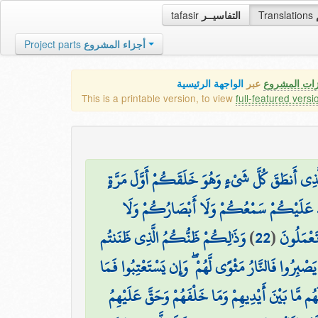
tafasir
التفاسيــر
Translations
Project parts
أجزاء المشروع
زات المشروع
عبر
الواجهة الرئيسية
This is a printable version, to view
full-featured versi
 الَّذِي أَنطَقَ كُلَّ شَيْءٍ وَهُوَ خَلَقَكُمْ أَوَّلَ مَرَّةٍ
َدَ عَلَيْكُمْ سَمْعُكُمْ وَلَا أَبْصَارُكُمْ وَلَا
وَذَٰلِكُمْ ظَنُّكُمُ الَّذِي ظَنَنتُم
)
22
(
َعْمَلُونَ
َصْبِرُوا فَالنَّارُ مَثْوًى لَّهُمْ ۖ وَإِن يَسْتَعْتِبُوا فَمَا
۞ هُم مَّا بَيْنَ أَيْدِيهِمْ وَمَا خَلْفَهُمْ وَحَقَّ عَلَيْهِمُ