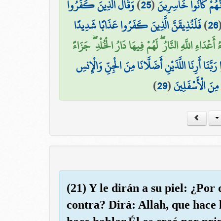
وَقَالَ الَّذِينَ كَفَرُوا
)
25
(
نَّهُمْ كَانُوا خَاسِرِينَ
فَلَنُذِيقَنَّ الَّذِينَ كَفَرُوا عَذَابًا شَدِيدًا
)
26
أَعْدَاءِ اللَّهِ النَّارُ ۖ لَهُمْ فِيهَا دَارُ الْخُلْدِ ۖ جَزَاءً
بَّنَا أَرِنَا اللَّذَيْنِ أَضَلَّانَا مِنَ الْجِنِّ وَالْإِنسِ
)
29
(
 مِنَ الْأَسْفَلِينَ
(21) Y le dirán a su piel: ¿Por
contra? Dirá: Allah, que hace 