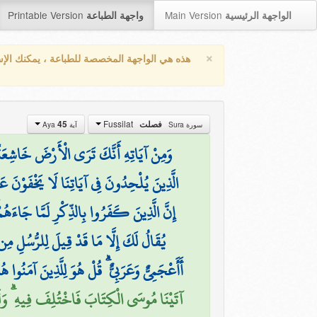
Printable Version
Main Version
الواجهة الرئيسية
واجهة الطباعة
×
هذه هي الواجهة المخصصة للطباعة ، يمكنك الإ
Fussilat
45
فصلت
سورة Sura
آية Aya
وَمِنْ آيَاتِهِ أَنَّكَ تَرَى الْأَرْضَ خَاشِعَةً فَإ
الَّذِينَ يُلْحِدُونَ فِي آيَاتِنَا لَا يَخْفَوْنَ عَلَي
إِنَّ الَّذِينَ كَفَرُوا بِالذِّكْرِ لَمَّا جَاءَهُمْ
يُقَالُ لَكَ إِلَّا مَا قَدْ قِيلَ لِلرُّسُلِ مِن
أَأَعْجَمِيٌّ وَعَرَبِيٌّ ۗ قُلْ هُوَ لِلَّذِينَ آمَنُوا
آتَيْنَا مُوسَى الْكِتَابَ فَاخْتُلِفَ فِيهِ ۗ وَلَوْ)