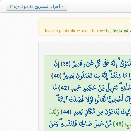
Project parts
أجزاء المشروع
This is a printable version, to view
full-featured 
إِنَّ
)
39
(
ْتَىٰ ۚ إِنَّهُ عَلَىٰ كُلِّ شَيْءٍ قَدِيرٌ
)
40
(
ا مَا شِئْتُمْ ۖ إِنَّهُ بِمَا تَعْمَلُونَ بَصِيرٌ
مَّا
)
42
(
 خَلْفِهِ ۖ تَنزِيلٌ مِّنْ حَكِيمٍ حَمِيدٍ
ُرْآنًا أَعْجَمِيًّا لَّقَالُوا لَوْلَا فُصِّلَتْ آيَاتُهُ
وَلَقَدْ
)
44
(
ُولَٰئِكَ يُنَادَوْنَ مِن مَّكَانٍ بَعِيدٍ
بٍ (45
مَّنْ عَمِلَ صَالِحًا فَلِنَفْسِهِ ۖ وَمَنْ