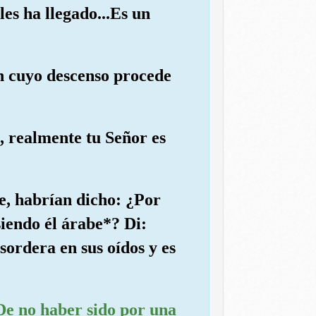
les ha llegado...Es un
ón cuyo descenso procede
i, realmente tu Señor es
e, habrían dicho: ¿Por
siendo él árabe*? Di:
sordera en sus oídos y es
 De no haber sido por una