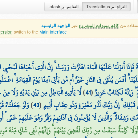
tafasir
التفاسيــر
Translations
التراجــم
ستفادة من
كافة مميزات المشروع
عبر
الواجهة الرئيسية
version
switch to the
Main interface
ِذَا أَنزَلْنَا عَلَيْهَا الْمَاءَ اهْتَزَّتْ وَرَبَتْ ۚ إِنَّ الَّذِي أَحْيَاهَا لَمُحْيِي الْمَو
ْنَا ۗ أَفَمَن يُلْقَىٰ فِي النَّارِ خَيْرٌ أَم مَّن يَأْتِي آمِنًا يَوْمَ الْقِيَامَةِ ۚ اعْمَلُو
لَّا يَأْتِيهِ الْبَاطِلُ مِن بَيْنِ يَدَيْهِ وَلَا مِنْ
)
41
(
 ۖ وَإِنَّهُ لَكِتَابٌ عَزِيزٌ
وَلَوْ جَعَلْنَاهُ ق ۖ
)
43
(
 قَبْلِكَ ۚ إِنَّ رَبَّكَ لَذُو مَغْفِرَةٍ وَذُو عِقَابٍ أَلِيمٍ
 هُدًى وَشِفَاءٌ ۖ وَالَّذِينَ لَا يُؤْمِنُونَ فِي آذَانِهِمْ وَقْرٌ وَهُوَ عَلَيْهِمْ عَمًى ۚ أ
لَا كَلِمَةٌ سَبَقَتْ مِن رَّبِّكَ لَقُضِيَ بَيْنَهُمْ ۚ وَإِنَّهُمْ لَفِي شَكٍّ مِّنْهُ مُرِي