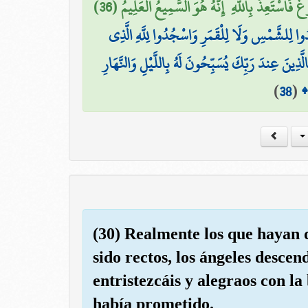
ٌ فَاسْتَعِذْ بِاللَّهِ ۖ إِنَّهُ هُوَ السَّمِيعُ الْعَلِيمُ (36
دُوا لِلشَّمْسِ وَلَا لِلْقَمَرِ وَاسْجُدُوا لِلَّهِ الَّذِي
َّذِينَ عِندَ رَبِّكَ يُسَبِّحُونَ لَهُ بِاللَّيْلِ وَالنَّهَارِ
)
38
(
نَ
(30) Realmente los que hayan 
sido rectos, los ángeles descen
entristezcáis y alegraos con l
había prometido.