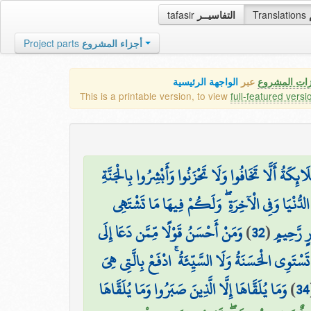
tafasir
التفاسيــر
Translations
Project parts
أجزاء المشروع
زات المشروع
عبر
الواجهة الرئيسية
This is a printable version, to view
full-featured versi
مَلَائِكَةُ أَلَّا تَخَافُوا وَلَا تَحْزَنُوا وَأَبْشِرُوا بِالْجَنَّةِ
 الدُّنْيَا وَفِي الْآخِرَةِ ۖ وَلَكُمْ فِيهَا مَا تَشْتَهِي
وَمَنْ أَحْسَنُ قَوْلًا مِّمَّن دَعَا إِلَى
)
32
(
ٍ رَّحِيمٍ
تَسْتَوِي الْحَسَنَةُ وَلَا السَّيِّئَةُ ۚ ادْفَعْ بِالَّتِي هِيَ
وَمَا يُلَقَّاهَا إِلَّا الَّذِينَ صَبَرُوا وَمَا يُلَقَّاهَا
)
34