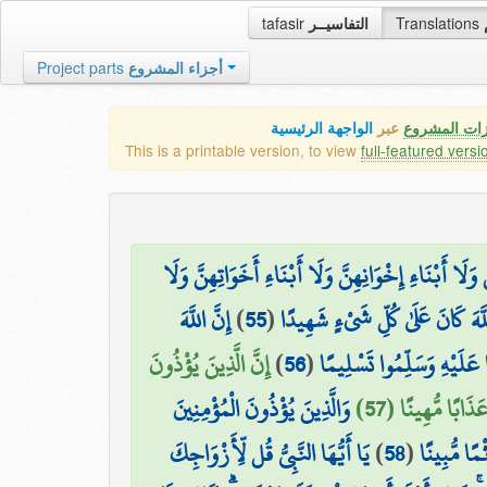
tafasir
التفاسيــر
Translations
Project parts
أجزاء المشروع
زات المشروع
عبر
الواجهة الرئيسية
This is a printable version, to view
full-featured versi
وَلَا أَبْنَاءِ إِخْوَانِهِنَّ وَلَا أَبْنَاءِ أَخَوَاتِهِنَّ وَلَا
إِنَّ اللَّهَ
)
55
(
اللَّهَ كَانَ عَلَىٰ كُلِّ شَيْءٍ شَهِيدًا
إِنَّ الَّذِينَ يُؤْذُونَ
)
56
(
ا عَلَيْهِ وَسَلِّمُوا تَسْلِيمًا
عَذَابًا مُّهِينًا (57
وَالَّذِينَ يُؤْذُونَ الْمُؤْمِنِينَ
يَا أَيُّهَا النَّبِيُّ قُل لِّأَزْوَاجِكَ
)
58
(
مًا مُّبِينًا