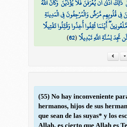
ذَٰلِكَ أَدْنَىٰ أَن يُعْرَفْنَ فَلَا يُؤْذَيْنَ ۗ وَكَانَ اللَّهُ
۞ نَ فِي قُلُوبِهِم مَّرَضٌ وَالْمُرْجِفُونَ فِي الْمَدِينَةِ
مَّلْعُونِينَ ۖ أَيْنَمَا ثُقِفُوا أُخِذُوا وَقُتِّلُوا تَقْتِيلًا
)
62
(
َن تَجِدَ لِسُنَّةِ اللَّهِ تَبْدِيلًا
(55) No hay inconveniente para 
hermanos, hijos de sus herman
que sean de las suyas* y los e
Allah, es cierto que Allah es Te