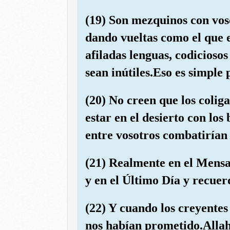
(19) Son mezquinos con voso
dando vueltas como el que e
afiladas lenguas, codiciosos
sean inútiles.Eso es simple 
(20) No creen que los colig
estar en el desierto con los
entre vosotros combatirían
(21) Realmente en el Mensa
y en el Último Día y recue
(22) Y cuando los creyentes
nos habían prometido.Allah