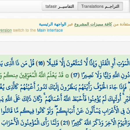
tafasir
التفاسيــر
Translations
التراجــم
ستفادة من
كافة مميزات المشروع
عبر
الواجهة الرئيسية
version
switch to the
Main interface
قُلْ مَن ذَا الَّذِي يَع
)
16
(
َوْتِ أَوِ الْقَتْلِ وَإِذًا لَّا تُمَتَّعُونَ إِلَّا قَلِيلًا
قَدْ يَعْلَمُ اللَّهُ الْمُعَوِّقِينَ مِنكُمْ وَالْقَا
)
17
(
ونِ اللَّهِ وَلِيًّا وَلَا نَصِيرًا
 فَإِذَا جَاءَ الْخَوْفُ رَأَيْتَهُمْ يَنظُرُونَ إِلَيْكَ تَدُورُ أَعْيُنُهُمْ كَالَّذِي يُ
ِ ۚ أُولَٰئِكَ لَمْ يُؤْمِنُوا فَأَحْبَطَ اللَّهُ أَعْمَالَهُمْ ۚ وَكَانَ ذَٰلِكَ عَلَى اللَّهِ يَس
ُونَ فِي الْأَعْرَابِ يَسْأَلُونَ عَنْ أَنبَائِكُمْ ۖ وَلَوْ كَانُوا فِيكُم مَّا قَاتَلُوا إِ
وَلَمَّا رَأَى الْمُؤْمِنُونَ الْأَحْزَابَ 
)
21
(
َالْيَوْمَ الْآخِرَ وَذَكَرَ اللَّهَ كَثِيرًا