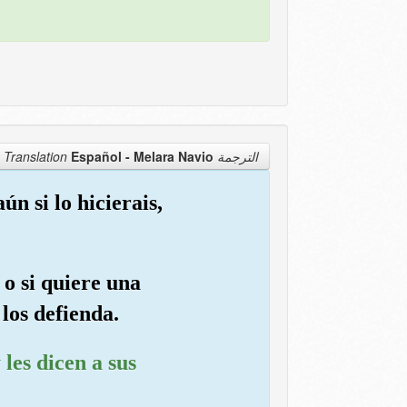
Español - Melara Navio
الترجمة Translation
ún si lo hicierais,
 o si quiere una
los defienda.
les dicen a sus