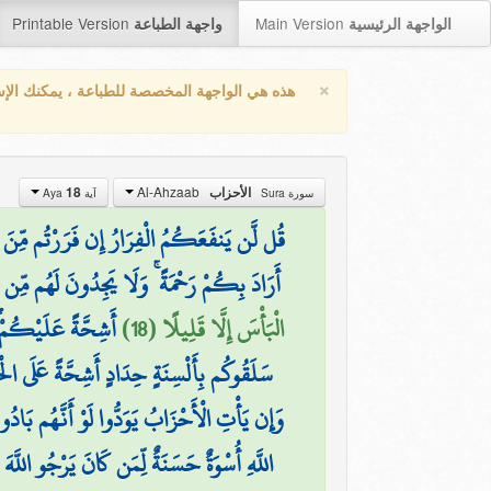
Printable Version
Main Version
الواجهة الرئيسية
واجهة الطباعة
×
هذه هي الواجهة المخصصة للطباعة ، يمكنك الإ
Al-Ahzaab
18
الأحزاب
سورة Sura
آية Aya
قُل لَّن يَنفَعَكُمُ الْفِرَارُ إِن فَرَرْتُم مِّنَ الْم
أَرَادَ بِكُمْ رَحْمَةً ۚ وَلَا يَجِدُونَ لَهُم مِّن دُ
الْبَأْسَ إِلَّا قَلِيلًا (18)
أَشِحَّةً عَلَيْكُمْ ۖ
سَلَقُوكُم بِأَلْسِنَةٍ حِدَادٍ أَشِحَّةً عَلَى الْخَيْر
وَإِن يَأْتِ الْأَحْزَابُ يَوَدُّوا لَوْ أَنَّهُم بَاد
اللَّهِ أُسْوَةٌ حَسَنَةٌ لِّمَن كَانَ يَرْجُو اللَّهَ و