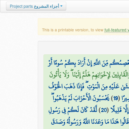
Project parts
أجزاء المشروع
This is a printable version, to view
full-featured 
ْصِمُكُم مِّنَ اللَّهِ إِنْ أَرَادَ بِكُمْ سُوءًا أَوْ
۞ ئِلِينَ لِإِخْوَانِهِمْ هَلُمَّ إِلَيْنَا ۖ وَلَا يَأْتُونَ
غْشَىٰ عَلَيْهِ مِنَ الْمَوْتِ ۖ فَإِذَا ذَهَبَ الْخَوْفُ
يَحْسَبُونَ الْأَحْزَابَ لَمْ يَذْهَبُوا ۖ
)
19
(
ِيرًا
لَّقَدْ كَانَ لَكُمْ فِي رَسُولِ
)
20
(
لَّا قَلِيلًا
قَالُوا هَٰذَا مَا وَعَدَنَا اللَّهُ وَرَسُولُهُ وَصَدَقَ