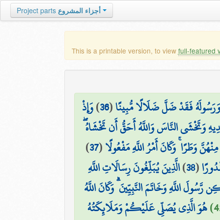
Project parts
أجزاء المشروع
This is a printable version, to view
full-featured 
وَإِذْ
)
36
(
 وَرَسُولَهُ فَقَدْ ضَلَّ ضَلَالًا مُّبِينًا
بْدِيهِ وَتَخْشَى النَّاسَ وَاللَّهُ أَحَقُّ أَن تَخْشَاهُ
)
37
(
ْهُنَّ وَطَرًا ۚ وَكَانَ أَمْرُ اللَّهِ مَفْعُولًا
الَّذِينَ يُبَلِّغُونَ رِسَالَاتِ اللَّهِ
)
38
(
قْدُورًا
 رَّسُولَ اللَّهِ وَخَاتَمَ النَّبِيِّينَ ۗ وَكَانَ اللَّهُ
هُوَ الَّذِي يُصَلِّي عَلَيْكُمْ وَمَلَائِكَتُهُ