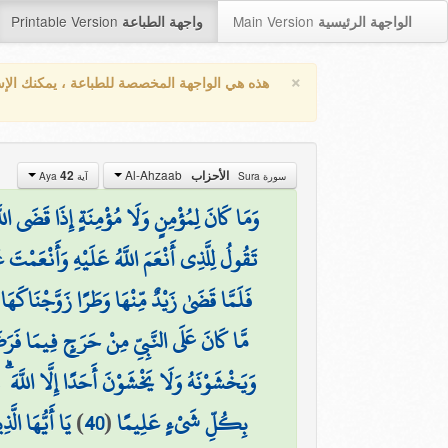
Printable Version
Main Version
الواجهة الرئيسية
واجهة الطباعة
×
هذه هي الواجهة المخصصة للطباعة ، يمكنك الإ
Al-Ahzaab
42
الأحزاب
سورة Sura
آية Aya
وَمَا كَانَ لِمُؤْمِنٍ وَلَا مُؤْمِنَةٍ إِذَا قَضَى الل
تَقُولُ لِلَّذِي أَنْعَمَ اللَّهُ عَلَيْهِ وَأَنْعَم ۖ
فَلَمَّا قَضَىٰ زَيْدٌ مِّنْهَا وَطَرًا زَوَّجْنَاكَهَا
مَّا كَانَ عَلَى النَّبِيِّ مِنْ حَرَجٍ فِيمَا فَرَضَ ا
وَيَخْشَوْنَهُ وَلَا يَخْشَوْنَ أَحَدًا إِلَّا اللَّهَ ۗ 
يَا أَيُّهَا الَّ
)
40
(
بِكُلِّ شَيْءٍ عَلِيمًا