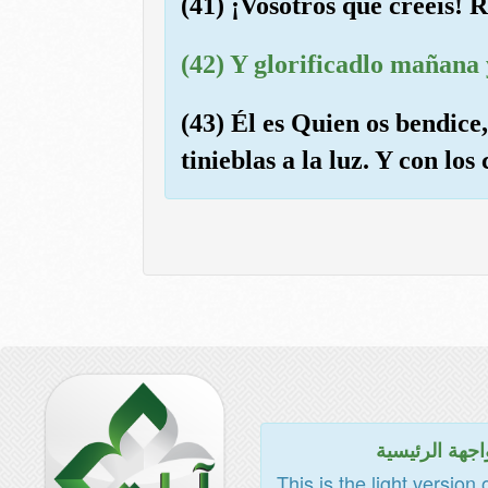
(41) ¡Vosotros que creéis!
(42) Y glorificadlo mañana 
(43) Él es Quien os bendice
tinieblas a la luz. Y con lo
اجهة الرئيسية
This is the light version 