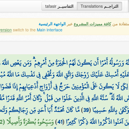
tafasir
التفاسيــر
Translations
التراجــم
ستفادة من
كافة مميزات المشروع
عبر
الواجهة الرئيسية
version
switch to the
Main interface
َّهُ وَرَسُولُهُ أَمْرًا أَن يَكُونَ لَهُمُ الْخِيَرَةُ مِنْ أَمْرِهِمْ ۗ وَمَن يَعْصِ اللَّهَ
ْتَ عَلَيْهِ أَمْسِكْ عَلَيْكَ زَوْجَكَ وَاتَّقِ اللَّهَ وَتُخْفِي فِي نَفْسِكَ مَا اللَّهُ مُ
 لِكَيْ لَا يَكُونَ عَلَى الْمُؤْمِنِينَ حَرَجٌ فِي أَزْوَاجِ أَدْعِيَائِهِمْ إِذَا قَضَوْا مِن
للَّهُ لَهُ ۖ سُنَّةَ اللَّهِ فِي الَّذِينَ خَلَوْا مِن قَبْلُ ۚ وَكَانَ أَمْرُ اللَّهِ قَدَرًا مَّ
مَّا كَانَ مُحَمَّدٌ أَبَا أَحَدٍ مِّن رِّجَالِكُمْ وَلَٰكِن
)
39
(
وَكَفَىٰ بِاللَّهِ حَسِيبًا
وَسَبِّحُوهُ بُكْرَةً وَأَصِيلًا (42)
)
41
(
ذِينَ آمَنُوا اذْكُرُوا اللَّهَ ذِكْرًا كَثِيرًا