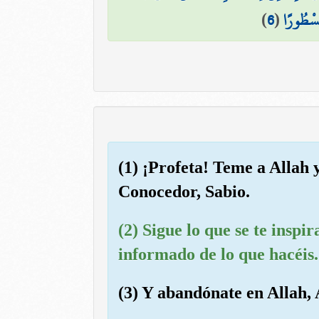
)
6
(
مَسْطُورًا
(1) ¡Profeta! Teme a Allah y
Conocedor, Sabio.
(2) Sigue lo que se te inspi
informado de lo que hacéis.
(3) Y abandónate en Allah, 