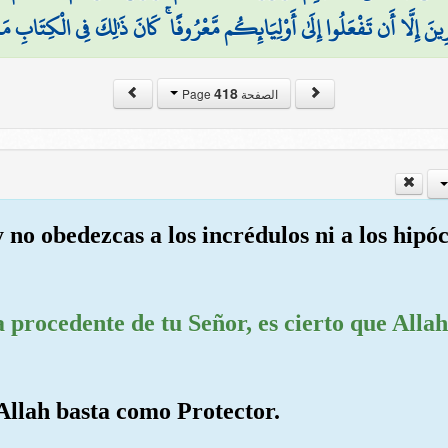
ِينَ إِلَّا أَن تَفْعَلُوا إِلَىٰ أَوْلِيَائِكُم مَّعْرُوفًا ۚ كَانَ ذَٰلِكَ فِي الْكِتَابِ 
418
الصفحة Page
 no obedezcas a los incrédulos ni a los hipó
ra procedente de tu Señor, es cierto que Alla
Allah basta como Protector.