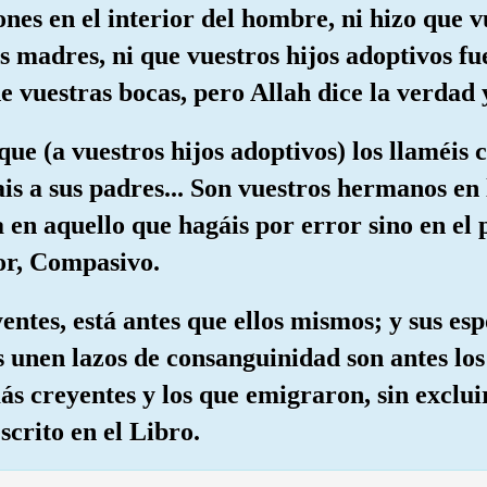
ones en el interior del hombre, ni hizo que v
 madres, ni que vuestros hijos adoptivos fue
de vuestras bocas, pero Allah dice la verdad 
que (a vuestros hijos adoptivos) los llaméis
ais a sus padres... Son vuestros hermanos en
en aquello que hagáis por error sino en el 
or, Compasivo.
yentes, está antes que ellos mismos; y sus e
es unen lazos de consanguinidad son antes los
ás creyentes y los que emigraron, sin excluir
scrito en el Libro.