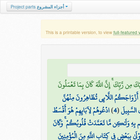
Project parts
أجزاء المشروع
This is a printable version, to view
full-featured 
َيْكَ مِن رَّبِّكَ ۚ إِنَّ اللَّهَ كَانَ بِمَا تَعْمَلُونَ
َلَ أَزْوَاجَكُمُ اللَّائِي تُظَاهِرُونَ مِنْهُنَّ
ادْعُوهُمْ لِآبَائِهِمْ هُوَ أَقْسَطُ
)
4
(
ي السَّبِيلَ
ُم بِهِ وَلَٰكِن مَّا تَعَمَّدَتْ قُلُوبُكُمْ ۚ وَكَانَ
 أَوْلَىٰ بِبَعْضٍ فِي كِتَابِ اللَّهِ مِنَ الْمُؤْمِنِينَ