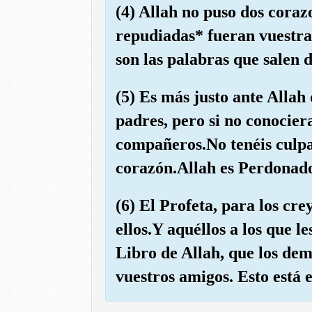
(4) Allah no puso dos coraz
repudiadas* fueran vuestras
son las palabras que salen 
(5) Es más justo ante Allah 
padres, pero si no conocier
compañeros.No tenéis culpa 
corazón.Allah es Perdonad
(6) El Profeta, para los cre
ellos.Y aquéllos a los que l
Libro de Allah, que los dem
vuestros amigos. Esto está e