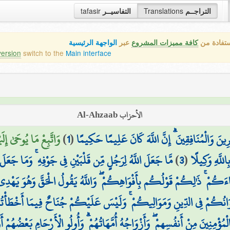
tafasir
التفاسيــر
Translations
التراجــم
ستفادة من
كافة مميزات المشروع
عبر
الواجهة الرئيسية
version
switch to the
Main interface
الأحزاب Al-Ahzaab
وَاتَّبِعْ مَا يُوحَىٰ إِل
)
1
(
َافِرِينَ وَالْمُنَافِقِينَ ۗ إِنَّ اللَّهَ كَانَ عَلِيمًا حَكِيمًا
مَّا جَعَلَ اللَّهُ لِرَجُلٍ مِّن قَلْبَيْنِ فِي جَوْفِهِ ۚ وَمَا جَع
)
3
(
بِاللَّهِ وَكِيلًا
اءَكُمْ ۚ ذَٰلِكُمْ قَوْلُكُم بِأَفْوَاهِكُمْ ۖ وَاللَّهُ يَقُولُ الْحَقَّ وَهُوَ يَهْدِ
إِخْوَانُكُمْ فِي الدِّينِ وَمَوَالِيكُمْ ۚ وَلَيْسَ عَلَيْكُمْ جُنَاحٌ فِيمَا أَخْطَأْت
 بِالْمُؤْمِنِينَ مِنْ أَنفُسِهِمْ ۖ وَأَزْوَاجُهُ أُمَّهَاتُهُمْ ۗ وَأُولُو الْأَرْحَامِ بَعْضُهُمْ