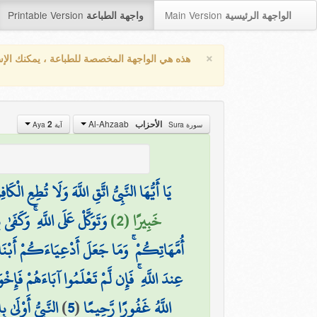
Printable Version
Main Version
الواجهة الرئيسية
واجهة الطباعة
×
هذه هي الواجهة المخصصة للطباعة ، يمكنك الإ
Al-Ahzaab
2
الأحزاب
سورة Sura
آية Aya
يَا أَيُّهَا النَّبِيُّ اتَّقِ اللَّهَ وَلَا تُطِعِ الْك
خَبِيرًا (2)
وَتَوَكَّلْ عَلَى اللَّهِ ۚ وَكَفَىٰ 
أُمَّهَاتِكُمْ ۚ وَمَا جَعَلَ أَدْعِيَاءَكُمْ أَبْنَ
عِندَ اللَّهِ ۚ فَإِن لَّمْ تَعْلَمُوا آبَاءَهُمْ فَ
النَّبِيُّ أَوْلَىٰ
)
5
(
اللَّهُ غَفُورًا رَّحِيمًا