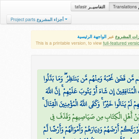
tafasir
التفاسيــر
Translations
Project parts
أجزاء المشروع
زات المشروع
عبر
الواجهة الرئيسية
This is a printable version, to view
full-featured versi
م مَّن قَضَىٰ نَحْبَهُ وَمِنْهُم مَّن يَنتَظِرُ ۖ وَمَا بَدَّلُوا
الْمُنَافِقِينَ إِن شَاءَ أَوْ يَتُوبَ عَلَيْهِمْ ۚ إِنَّ اللَّهَ
ِمْ لَمْ يَنَالُوا خَيْرًا ۚ وَكَفَى اللَّهُ الْمُؤْمِنِينَ الْقِتَالَ
 مِّنْ أَهْلِ الْكِتَابِ مِن صَيَاصِيهِمْ وَقَذَفَ فِي
َوْرَثَكُمْ أَرْضَهُمْ وَدِيَارَهُمْ وَأَمْوَالَهُمْ وَأَرْضًا لَّمْ