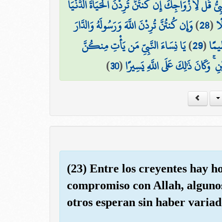
َّبِيُّ قُل لِّأَزْوَاجِكَ إِن كُنتُنَّ تُرِدْنَ الْحَيَاةَ الدُّنْيَا
وَإِن كُنتُنَّ تُرِدْنَ اللَّهَ وَرَسُولَهُ وَالدَّارَ
)
28
(
ًا
يَا نِسَاءَ النَّبِيِّ مَن يَأْتِ مِنكُنَّ
)
29
(
ِيمًا
)
30
(
ۚ وَكَانَ ذَٰلِكَ عَلَى اللَّهِ يَسِيرًا
(23) Entre los creyentes hay h
compromiso con Allah, alguno
otros esperan sin haber variad