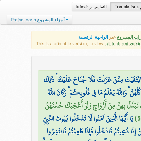
tafasir
التفاسيــر
Translations
Project parts
أجزاء المشروع
زات المشروع
عبر
الواجهة الرئيسية
This is a printable version, to view
full-featured versi
۞ تَغَيْتَ مِمَّنْ عَزَلْتَ فَلَا جُنَاحَ عَلَيْكَ ۚ ذَٰلِكَ
ُلُّهُنَّ ۚ وَاللَّهُ يَعْلَمُ مَا فِي قُلُوبِكُمْ ۚ وَكَانَ اللَّهُ
 تَبَدَّلَ بِهِنَّ مِنْ أَزْوَاجٍ وَلَوْ أَعْجَبَكَ حُسْنُهُنَّ
يَا أَيُّهَا الَّذِينَ آمَنُوا لَا تَدْخُلُوا بُيُوتَ النَّبِيِّ
ْ إِذَا دُعِيتُمْ فَادْخُلُوا فَإِذَا طَعِمْتُمْ فَانتَشِرُوا