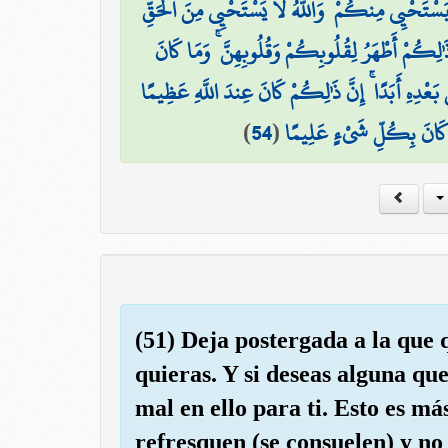
فَيَسْتَحْيِي مِنكُمْ ۖ وَاللَّهُ لَا يَسْتَحْيِي مِنَ الْحَقِّ
َٰلِكُمْ أَطْهَرُ لِقُلُوبِكُمْ وَقُلُوبِهِنَّ ۚ وَمَا كَانَ
عْدِهِ أَبَدًا ۚ إِنَّ ذَٰلِكُمْ كَانَ عِندَ اللَّهِ عَظِيمًا
)
54
(
َهَ كَانَ بِكُلِّ شَيْءٍ عَلِيمًا
(51) Deja postergada a la que q
quieras. Y si deseas alguna q
mal en ello para ti. Esto es má
refresquen (se consuelen) y no 