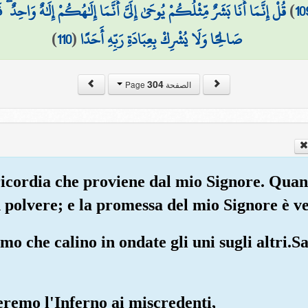
قُلْ إِنَّمَا أَنَا بَشَرٌ مِّثْلُكُمْ يُوحَىٰ إِلَيَّ أَنَّمَا إِلَٰهُكُمْ إِلَٰهٌ وَاحِدٌ
)
10
)
110
(
صَالِحًا وَلَا يُشْرِكْ بِعِبَادَةِ رَبِّهِ أَحَدًا
304
الصفحة Page
ricordia che proviene dal mio Signore. Quan
n polvere; e la promessa del mio Signore è ve
mo che calino in ondate gli uni sugli altri.Sa
eremo l'Inferno ai miscredenti,