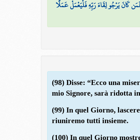
 ۖ فَمَن كَانَ يَرْجُو لِقَاءَ رَبِّهِ فَلْيَعْمَلْ عَمَلًا
(98) Disse: “Ecco una mise
mio Signore, sarà ridotta i
(99) In quel Giorno, lascere
riuniremo tutti insieme.
(100) In quel Giorno mostr