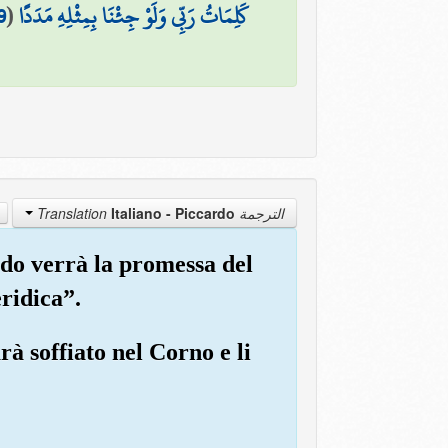
9
(
كَلِمَاتُ رَبِّي وَلَوْ جِئْنَا بِمِثْلِهِ مَدَدًا
Italiano - Piccardo
الترجمة Translation
do verrà la promessa del
ridica”.
rà soffiato nel Corno e li