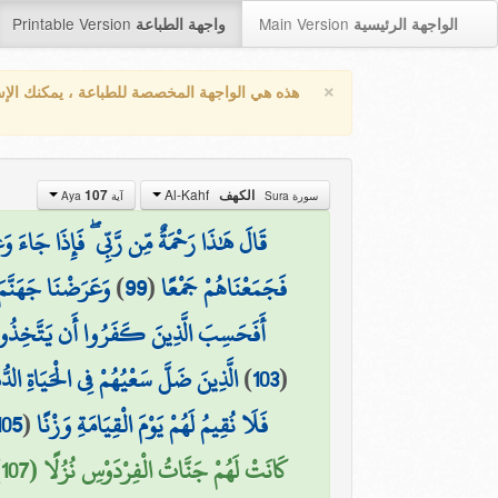
Printable Version
Main Version
الواجهة الرئيسية
واجهة الطباعة
×
هذه هي الواجهة المخصصة للطباعة ، يمكنك الإ
Al-Kahf
107
الكهف
سورة Sura
آية Aya
قَالَ هَٰذَا رَحْمَةٌ مِّن رَّبِّي ۖ فَإِذَا جَاءَ وَع
وَعَرَضْنَا جَهَنَّمَ 
)
99
(
فَجَمَعْنَاهُمْ جَمْعًا
أَفَحَسِبَ الَّذِينَ كَفَرُوا أَن يَتَّخِذُوا عِبَ
الَّذِينَ ضَلَّ سَعْيُهُمْ فِي الْحَيَاةِ الدّ
)
103
(
105
(
فَلَا نُقِيمُ لَهُمْ يَوْمَ الْقِيَامَةِ وَزْنًا
كَانَتْ لَهُمْ جَنَّاتُ الْفِرْدَوْسِ نُزُلًا (107)