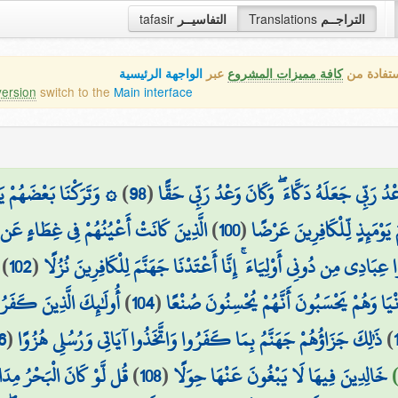
tafasir
التفاسيــر
Translations
التراجــم
ستفادة من
كافة مميزات المشروع
عبر
الواجهة الرئيسية
version
switch to the
Main interface
وَتَرَكْنَا بَعْضَهُمْ يَوْ
)
98
(
ْدُ رَبِّي جَعَلَهُ دَكَّاءَ ۖ وَكَانَ وَعْدُ رَبِّي حَقًّا
الَّذِينَ كَانَتْ أَعْيُنُهُمْ فِي غِطَاءٍ عَن
)
100
(
يَوْمَئِذٍ لِّلْكَافِرِينَ عَرْضًا
)
102
(
ادِي مِن دُونِي أَوْلِيَاءَ ۚ إِنَّا أَعْتَدْنَا جَهَنَّمَ لِلْكَافِرِينَ نُزُلًا
أُولَٰئِكَ الَّذِينَ كَفَرُو
)
104
(
ُنْيَا وَهُمْ يَحْسَبُونَ أَنَّهُمْ يُحْسِنُونَ صُنْعًا
6
(
ذَٰلِكَ جَزَاؤُهُمْ جَهَنَّمُ بِمَا كَفَرُوا وَاتَّخَذُوا آيَاتِي وَرُسُلِي هُزُوًا
)
قُل لَّوْ كَانَ الْبَحْرُ مِدَاد
)
108
(
خَالِدِينَ فِيهَا لَا يَبْغُونَ عَنْهَا حِوَلًا