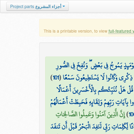
Project parts
أجزاء المشروع
This is a printable version, to view
full-featured 
۞ مَئِذٍ يَمُوجُ فِي بَعْضٍ ۖ وَنُفِخَ فِي الصُّورِ
)
101
(
 ذِكْرِي وَكَانُوا لَا يَسْتَطِيعُونَ سَمْعًا
قُلْ هَلْ نُنَبِّئُكُم بِالْأَخْسَرِينَ أَعْمَالًا
ا بِآيَاتِ رَبِّهِمْ وَلِقَائِهِ فَحَبِطَتْ أَعْمَالُهُمْ
إِنَّ الَّذِينَ آمَنُوا وَعَمِلُوا الصَّالِحَاتِ
)
10
ًا لِّكَلِمَاتِ رَبِّي لَنَفِدَ الْبَحْرُ قَبْلَ أَن تَنفَدَ