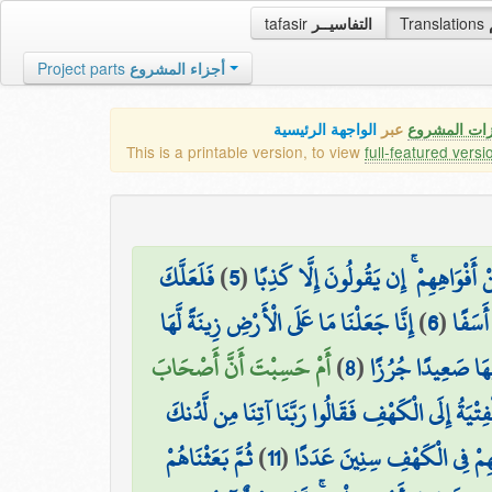
tafasir
التفاسيــر
Translations
Project parts
أجزاء المشروع
زات المشروع
عبر
الواجهة الرئيسية
This is a printable version, to view
full-featured versi
فَلَعَلَّكَ
)
5
(
 أَفْوَاهِهِمْ ۚ إِن يَقُولُونَ إِلَّا كَذِبًا
إِنَّا جَعَلْنَا مَا عَلَى الْأَرْضِ زِينَةً لَّهَا
)
6
(
أَسَفًا
أَمْ حَسِبْتَ أَنَّ أَصْحَابَ
)
8
(
يْهَا صَعِيدًا جُرُزًا
فِتْيَةُ إِلَى الْكَهْفِ فَقَالُوا رَبَّنَا آتِنَا مِن لَّدُنكَ
ثُمَّ بَعَثْنَاهُمْ
)
11
(
نِهِمْ فِي الْكَهْفِ سِنِينَ عَدَدًا