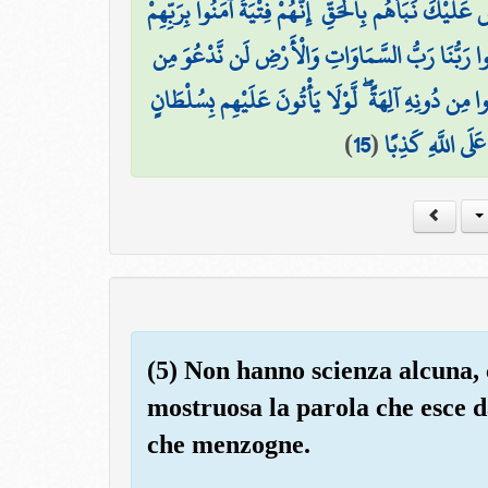
 عَلَيْكَ نَبَأَهُم بِالْحَقِّ ۚ إِنَّهُمْ فِتْيَةٌ آمَنُوا بِرَبِّهِمْ
الُوا رَبُّنَا رَبُّ السَّمَاوَاتِ وَالْأَرْضِ لَن نَّدْعُوَ مِن
ذُوا مِن دُونِهِ آلِهَةً ۖ لَّوْلَا يَأْتُونَ عَلَيْهِم بِسُلْطَانٍ
)
15
(
عَلَى اللَّهِ كَذِبًا
(5) Non hanno scienza alcuna, c
mostruosa la parola che esce d
che menzogne.