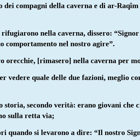
o dei compagni della caverna e di ar-Raqîm si
 rifugiarono nella caverna, dissero: “Signor
tto comportamento nel nostro agire”.
 orecchie, [rimasero] nella caverna per mol
er vedere quale delle due fazioni, meglio c
o storia, secondo verità: erano giovani che 
o sulla retta via;
ri quando si levarono a dire: “Il nostro Signo