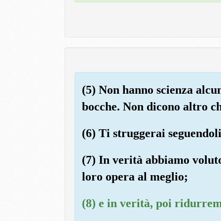
(5) Non hanno scienza alcun
bocche. Non dicono altro c
(6) Ti struggerai seguendol
(7) In verità abbiamo voluto 
loro opera al meglio;
(8) e in verità, poi ridurre