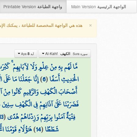
Printable Version
Main Version
الواجهة الرئيسية
واجهة الطباعة
×
هذه هي الواجهة المخصصة للطباعة ، يمكنك الإ
Al-Kahf
8
الكهف
سورة Sura
آية Aya
مَّا لَهُم بِهِ مِنْ عِلْمٍ وَلَا لِآبَائِهِمْ ۚ كَبُرَ
إِنَّا جَعَلْنَا مَا عَلَى ا
)
6
(
الْحَدِيثِ أَسَفًا
أَصْحَابَ الْكَهْفِ وَالرَّقِيمِ كَانُوا مِنْ آيَ
فَضَرَبْنَا عَلَىٰ آذَانِهِمْ فِي الْكَهْفِ سِنِينَ ع
13
(
فِتْيَةٌ آمَنُوا بِرَبِّهِمْ وَزِدْنَاهُمْ هُدًى
هَٰؤُلَاءِ قَوْمُنَا ات
)
14
(
شَطَطًا