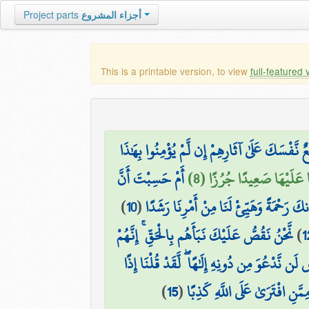
Project parts
أجزاء المشروع
This is a printable version, to view
full-featured 
ٌ نَّفْسَكَ عَلَىٰ آثَارِهِمْ إِن لَّمْ يُؤْمِنُوا بِهَٰذَا
َا عَلَيْهَا صَعِيدًا جُرُزًا (8
أَمْ حَسِبْتَ أَنَّ
)
10
(
نكَ رَحْمَةً وَهَيِّئْ لَنَا مِنْ أَمْرِنَا رَشَدًا
نَّحْنُ نَقُصُّ عَلَيْكَ نَبَأَهُم بِالْحَقِّ ۚ إِنَّهُمْ
)
1
لَن نَّدْعُوَ مِن دُونِهِ إِلَٰهًا ۖ لَّقَدْ قُلْنَا إِذًا
)
15
(
ِمَّنِ افْتَرَىٰ عَلَى اللَّهِ كَذِبًا