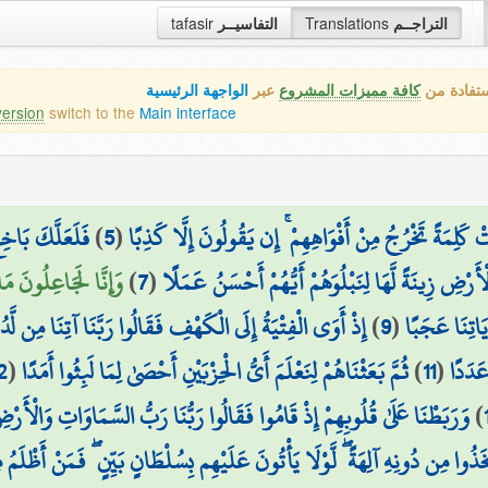
tafasir
التفاسيــر
Translations
التراجــم
ستفادة من
كافة مميزات المشروع
عبر
الواجهة الرئيسية
version
switch to the
Main interface
فَلَعَلَّكَ بَاخِع
)
5
(
تْ كَلِمَةً تَخْرُجُ مِنْ أَفْوَاهِهِمْ ۚ إِن يَقُولُونَ إِلَّا كَذِبًا
وَإِنَّا لَجَاعِلُونَ م)
)
7
(
لْأَرْضِ زِينَةً لَّهَا لِنَبْلُوَهُمْ أَيُّهُمْ أَحْسَنُ عَمَلًا
إِذْ أَوَى الْفِتْيَةُ إِلَى الْكَهْفِ فَقَالُوا رَبَّنَا آتِنَا مِن لَّدُ
)
9
(
اتِنَا عَجَبًا
2
(
ثُمَّ بَعَثْنَاهُمْ لِنَعْلَمَ أَيُّ الْحِزْبَيْنِ أَحْصَىٰ لِمَا لَبِثُوا أَمَدًا
)
11
(
َدَدًا
وَرَبَطْنَا عَلَىٰ قُلُوبِهِمْ إِذْ قَامُوا فَقَالُوا رَبُّنَا رَبُّ السَّمَاوَاتِ وَالْأَرْضِ 
)
َّخَذُوا مِن دُونِهِ آلِهَةً ۖ لَّوْلَا يَأْتُونَ عَلَيْهِم بِسُلْطَانٍ بَيِّنٍ ۖ فَمَنْ أَظْلَمُ م