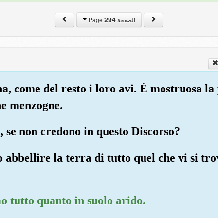
294
الصفحة Page
a, come del resto i loro avi. È mostruosa la 
he menzogne.
i, se non credono in questo Discorso?
abbellire la terra di tutto quel che vi si tro
mo tutto quanto in suolo arido.