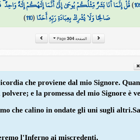
قُلْ إِنَّمَا أَنَا بَشَرٌ مِّثْلُكُمْ يُوحَىٰ إِلَيَّ أَنَّمَا إِلَٰهُكُمْ إِلَٰهٌ وَاحِدٌ
)
10
)
110
(
صَالِحًا وَلَا يُشْرِكْ بِعِبَادَةِ رَبِّهِ أَحَدًا
304
الصفحة Page
ricordia che proviene dal mio Signore. Quan
n polvere; e la promessa del mio Signore è ve
mo che calino in ondate gli uni sugli altri.Sa
eremo l'Inferno ai miscredenti,