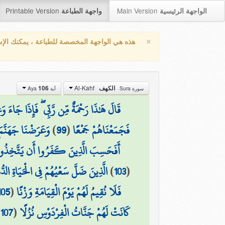
Printable Version
Main Version
الواجهة الرئيسية
واجهة الطباعة
×
هذه هي الواجهة المخصصة للطباعة ، يمكنك الإ
Al-Kahf
106
الكهف
سورة Sura
آية Aya
قَالَ هَٰذَا رَحْمَةٌ مِّن رَّبِّي ۖ فَإِذَا جَاءَ وَع
وَعَرَضْنَا جَهَنَّمَ 
)
99
(
فَجَمَعْنَاهُمْ جَمْعًا
أَفَحَسِبَ الَّذِينَ كَفَرُوا أَن يَتَّخِذُوا عِبَ
الَّذِينَ ضَلَّ سَعْيُهُمْ فِي الْحَيَاةِ الدّ
)
103
(
105
(
فَلَا نُقِيمُ لَهُمْ يَوْمَ الْقِيَامَةِ وَزْنًا
)
107
(
كَانَتْ لَهُمْ جَنَّاتُ الْفِرْدَوْسِ نُزُلًا