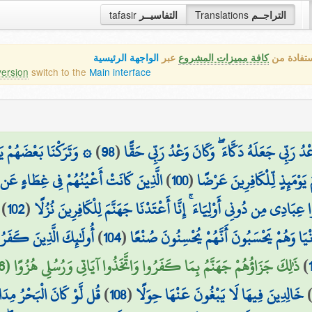
tafasir
التفاسيــر
Translations
التراجــم
ستفادة من
كافة مميزات المشروع
عبر
الواجهة الرئيسية
version
switch to the
Main interface
وَتَرَكْنَا بَعْضَهُمْ يَوْ
)
98
(
ْدُ رَبِّي جَعَلَهُ دَكَّاءَ ۖ وَكَانَ وَعْدُ رَبِّي حَقًّا
الَّذِينَ كَانَتْ أَعْيُنُهُمْ فِي غِطَاءٍ عَن
)
100
(
يَوْمَئِذٍ لِّلْكَافِرِينَ عَرْضًا
)
102
(
ادِي مِن دُونِي أَوْلِيَاءَ ۚ إِنَّا أَعْتَدْنَا جَهَنَّمَ لِلْكَافِرِينَ نُزُلًا
أُولَٰئِكَ الَّذِينَ كَفَرُو
)
104
(
ُنْيَا وَهُمْ يَحْسَبُونَ أَنَّهُمْ يُحْسِنُونَ صُنْعًا
ذَٰلِكَ جَزَاؤُهُمْ جَهَنَّمُ بِمَا كَفَرُوا وَاتَّخَذُوا آيَاتِي وَرُسُلِي هُزُوًا (106)
)
قُل لَّوْ كَانَ الْبَحْرُ مِدَاد
)
108
(
خَالِدِينَ فِيهَا لَا يَبْغُونَ عَنْهَا حِوَلًا