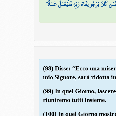
 ۖ فَمَن كَانَ يَرْجُو لِقَاءَ رَبِّهِ فَلْيَعْمَلْ عَمَلًا
(98) Disse: “Ecco una mise
mio Signore, sarà ridotta i
(99) In quel Giorno, lascere
riuniremo tutti insieme.
(100) In quel Giorno mostr