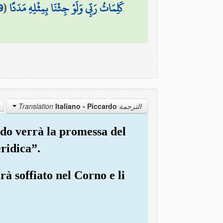
9
(
كَلِمَاتُ رَبِّي وَلَوْ جِئْنَا بِمِثْلِهِ مَدَدًا
Italiano - Piccardo
الترجمة Translation
do verrà la promessa del
ridica”.
rà soffiato nel Corno e li