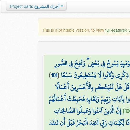
Project parts
أجزاء المشروع
This is a printable version, to view
full-featured 
۞ مَئِذٍ يَمُوجُ فِي بَعْضٍ ۖ وَنُفِخَ فِي الصُّورِ
)
101
(
 ذِكْرِي وَكَانُوا لَا يَسْتَطِيعُونَ سَمْعًا
قُلْ هَلْ نُنَبِّئُكُم بِالْأَخْسَرِينَ أَعْمَالًا
ا بِآيَاتِ رَبِّهِمْ وَلِقَائِهِ فَحَبِطَتْ أَعْمَالُهُمْ
إِنَّ الَّذِينَ آمَنُوا وَعَمِلُوا الصَّالِحَاتِ
ًا لِّكَلِمَاتِ رَبِّي لَنَفِدَ الْبَحْرُ قَبْلَ أَن تَنفَدَ