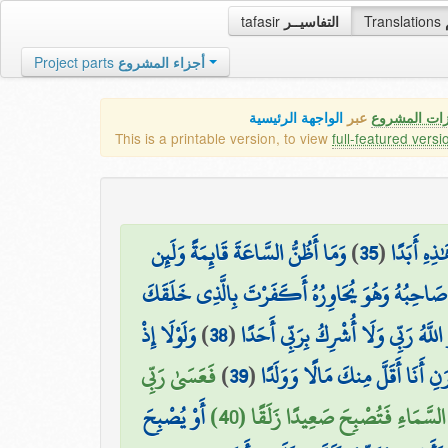
tafasir
التفاسيــر
Translations
Project parts
أجزاء المشروع
زات المشروع
عبر
الواجهة الرئيسية
This is a printable version, to view
full-featured versi
وَمَا أَظُنُّ السَّاعَةَ قَائِمَةً وَلَئِن
)
35
(
ذِهِ أَبَدًا
 صَاحِبُهُ وَهُوَ يُحَاوِرُهُ أَكَفَرْتَ بِالَّذِي خَلَقَكَ
وَلَوْلَا إِذْ
)
38
(
َ اللَّهُ رَبِّي وَلَا أُشْرِكُ بِرَبِّي أَحَدًا
فَعَسَىٰ رَبِّي
)
39
(
َنِ أَنَا أَقَلَّ مِنكَ مَالًا وَوَلَدًا
 السَّمَاءِ فَتُصْبِحَ صَعِيدًا زَلَقًا (40
أَوْ يُصْبِحَ