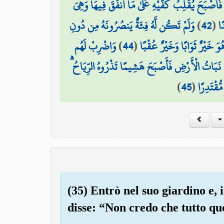
 فَأَصْبَحَ يُقَلِّبُ كَفَّيْهِ عَلَىٰ مَا أَنفَقَ فِيهَا وَهِيَ
وَلَمْ تَكُن لَّهُ فِئَةٌ يَنصُرُونَهُ مِن دُونِ
)
42
(
ًا
وَاضْرِبْ لَهُم
)
44
(
 هُوَ خَيْرٌ ثَوَابًا وَخَيْرٌ عُقْبًا
َ بِهِ نَبَاتُ الْأَرْضِ فَأَصْبَحَ هَشِيمًا تَذْرُوهُ الرِّيَاحُ
)
45
(
ُّقْتَدِرًا
(35) Entrò nel suo giardino e, i
disse: “Non credo che tutto qu