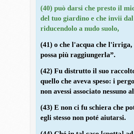
(40) può darsi che presto il m
del tuo giardino e che invii da
riducendolo a nudo suolo,
(41) o che l'acqua che l'irriga
possa più raggiungerla”.
(42) Fu distrutto il suo raccolt
quello che aveva speso: i pergo
non avessi associato nessuno a
(43) E non ci fu schiera che po
egli stesso non poté aiutarsi.
(44) Ché in tal caso [spetta] ad 