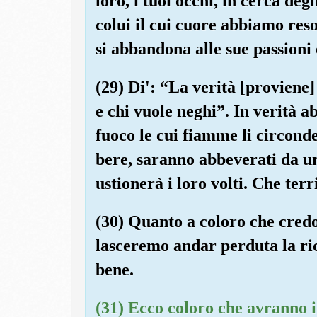
loro, i tuoi occhi, in cerca deg
colui il cui cuore abbiamo reso
si abbandona alle sue passioni 
(29) Di': “La verità [proviene]
e chi vuole neghi”. In verità a
fuoco le cui fiamme li circon
bere, saranno abbeverati da un
ustionerà i loro volti. Che ter
(30) Quanto a coloro che cred
lasceremo andar perduta la ric
bene.
(31) Ecco coloro che avranno i