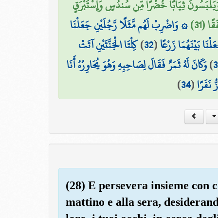
 وَيَلْبَسُونَ ثِيَابًا خُضْرًا مِّن سُندُسٍ وَإِسْتَبْرَقٍ
قًا (31
۞ وَاضْرِبْ لَهُم مَّثَلًا رَّجُلَيْنِ جَعَلْنَا
كِلْتَا الْجَنَّتَيْنِ آتَتْ
)
32
(
ْنَا بَيْنَهُمَا زَرْعًا
وَكَانَ لَهُ ثَمَرٌ فَقَالَ لِصَاحِبِهِ وَهُوَ يُحَاوِرُهُ أَنَا
)
3
)
34
(
 نَفَرًا
(28) E persevera insieme con c
mattino e alla sera, desiderand