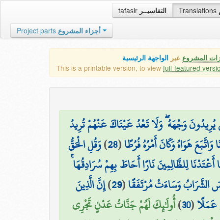
tafasir
التفاسيــر
Translations
Project parts
أجزاء المشروع
زات المشروع
عبر
الواجهة الرئيسية
This is a printable version, to view
full-featured versi
ِ يُرِيدُونَ وَجْهَهُ ۖ وَلَا تَعْدُ عَيْنَاكَ عَنْهُمْ تُرِيدُ
وَقُلِ الْحَقُّ
)
28
(
 وَاتَّبَعَ هَوَاهُ وَكَانَ أَمْرُهُ فُرُطًا
 أَعْتَدْنَا لِلظَّالِمِينَ نَارًا أَحَاطَ بِهِمْ سُرَادِقُهَا
إِنَّ الَّذِينَ
)
29
(
ئْسَ الشَّرَابُ وَسَاءَتْ مُرْتَفَقًا
أُولَٰئِكَ لَهُمْ جَنَّاتُ عَدْنٍ تَجْرِي
)
30
(
َ عَمَلًا