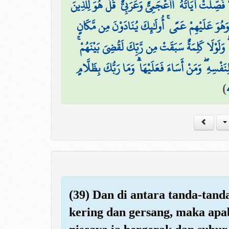
ا فُصِّلَتْ آيَاتُهُ ۖ أَأَعْجَمِيٌّ وَعَرَبِيٌّ ۗ قُلْ هُوَ لِلَّذِينَ
وَهُوَ عَلَيْهِمْ عَمًى ۚ أُولَٰئِكَ يُنَادَوْنَ مِن مَّكَانٍ
وَلَوْلَا كَلِمَةٌ سَبَقَتْ مِن رَّبِّكَ لَقُضِيَ بَيْنَهُمْ
فْسِهِ ۖ وَمَنْ أَسَاءَ فَعَلَيْهَا ۗ وَمَا رَبُّكَ بِظَلَّامٍ
)
(39) Dan di antara tanda-tand
kering dan gersang, maka apab