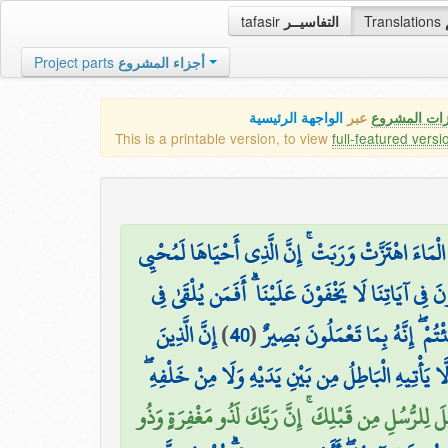
tafasir
التفاسيــر
Translations
Project parts
أجزاء المشروع
زات المشروع
عبر
الواجهة الرئيسية
This is a printable version, to view
full-featured versi
الْمَاءَ اهْتَزَّتْ وَرَبَتْ ۚ إِنَّ الَّذِي أَحْيَاهَا لَمُحْيِي
نَ فِي آيَاتِنَا لَا يَخْفَوْنَ عَلَيْنَا ۗ أَفَمَن يُلْقَىٰ فِي
إِنَّ الَّذِينَ
)
40
(
ْتُمْ ۖ إِنَّهُ بِمَا تَعْمَلُونَ بَصِيرٌ
لَّا يَأْتِيهِ الْبَاطِلُ مِن بَيْنِ يَدَيْهِ وَلَا مِنْ خَلْفِهِ 
يلَ لِلرُّسُلِ مِن قَبْلِكَ ۚ إِنَّ رَبَّكَ لَذُو مَغْفِرَةٍ وَذُو