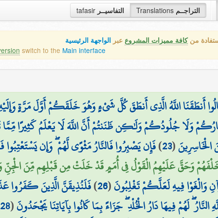
tafasir
التفاسيــر
Translations
التراجــم
ستفادة من
كافة مميزات المشروع
عبر
الواجهة الرئيسية
version
switch to the
Main interface
َالُوا أَنطَقَنَا اللَّهُ الَّذِي أَنطَقَ كُلَّ شَيْءٍ وَهُوَ خَلَقَكُمْ أَوَّلَ مَرَّةٍ وَإِلَيْ
ُمْ وَلَا جُلُودُكُمْ وَلَٰكِن ظَنَنتُمْ أَنَّ اللَّهَ لَا يَعْلَمُ كَثِيرًا مِّمَّا ت
فَإِن يَصْبِرُوا فَالنَّارُ مَثْوًى لَّهُمْ ۖ وَإِن يَسْتَعْتِبُوا فَ
)
23
(
َ الْخَاسِرِينَ
مَا خَلْفَهُمْ وَحَقَّ عَلَيْهِمُ الْقَوْلُ فِي أُمَمٍ قَدْ خَلَتْ مِن قَبْلِهِم مِّنَ الْجِنِّ و
فَلَنُذِيقَنَّ الَّذِينَ كَفَرُوا عَذَاب
)
26
(
نِ وَالْغَوْا فِيهِ لَعَلَّكُمْ تَغْلِبُونَ
28
(
هِ النَّارُ ۖ لَهُمْ فِيهَا دَارُ الْخُلْدِ ۖ جَزَاءً بِمَا كَانُوا بِآيَاتِنَا يَجْحَدُونَ