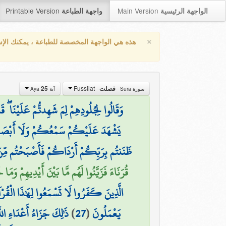
Printable Version
Main Version
الواجهة الرئيسية
واجهة الطباعة
×
هذه هي الواجهة المخصصة للطباعة ، يمكنك الإ
Fussilat
25
فصلت
سورة Sura
آية Aya
وَقَالُوا لِجُلُودِهِمْ لِمَ شَهِدتُّمْ عَلَيْنَا ۖ ق
يَشْهَدَ عَلَيْكُمْ سَمْعُكُمْ وَلَا أَبْصَارُك
ظَنَنتُم بِرَبِّكُمْ أَرْدَاكُمْ فَأَصْبَحْتُم مِّن
قُرَنَاءَ فَزَيَّنُوا لَهُم مَّا بَيْنَ أَيْدِيهِمْ وَ)
الَّذِينَ كَفَرُوا لَا تَسْمَعُوا لِهَٰذَا الْقُرْآ
ذَٰلِكَ جَزَاءُ أَعْدَاءِ اللَّ
)
27
(
يَعْمَلُونَ