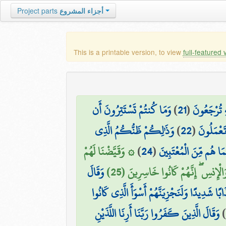
Project parts
أجزاء المشروع
This is a printable version, to view
full-featured 
وَمَا كُنتُمْ تَسْتَتِرُونَ أَن
)
21
(
هِ تُرْجَعُونَ
وَذَٰلِكُمْ ظَنُّكُمُ الَّذِي
)
22
(
َعْمَلُونَ
۞ وَقَيَّضْنَا لَهُمْ
)
24
(
مَا هُم مِّنَ الْمُعْتَبِينَ
َالْإِنسِ ۖ إِنَّهُمْ كَانُوا خَاسِرِينَ (25
وَقَالَ
ًا شَدِيدًا وَلَنَجْزِيَنَّهُمْ أَسْوَأَ الَّذِي كَانُوا
وَقَالَ الَّذِينَ كَفَرُوا رَبَّنَا أَرِنَا اللَّذَيْنِ
)