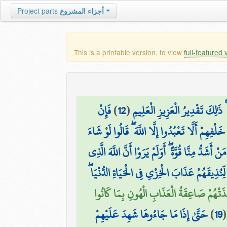
Project parts
أجزاء المشروع
This is a printable version, to view
full-featured 
فَإِنْ
)
12
(
ذَٰلِكَ تَقْدِيرُ الْعَزِيزِ الْعَلِيمِ
ْفِهِمْ أَلَّا تَعْبُدُوا إِلَّا اللَّهَ ۖ قَالُوا لَوْ شَاءَ
أَشَدُّ مِنَّا قُوَّةً ۖ أَوَلَمْ يَرَوْا أَنَّ اللَّهَ الَّذِي
لِّنُذِيقَهُمْ عَذَابَ الْخِزْيِ فِي الْحَيَاةِ الدُّنْيَا
خَذَتْهُمْ صَاعِقَةُ الْعَذَابِ الْهُونِ بِمَا كَانُوا
حَتَّىٰ إِذَا مَا جَاءُوهَا شَهِدَ عَلَيْهِمْ
)
19