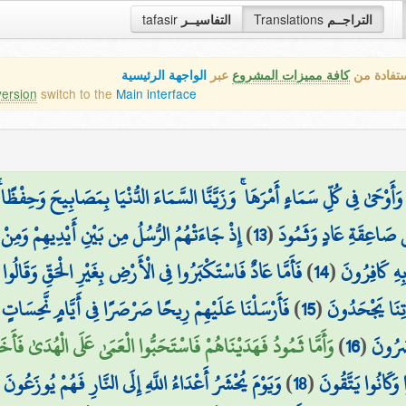
tafasir
التفاسيــر
Translations
التراجــم
ستفادة من
كافة مميزات المشروع
عبر
الواجهة الرئيسية
version
switch to the
Main interface
وْحَىٰ فِي كُلِّ سَمَاءٍ أَمْرَهَا ۚ وَزَيَّنَّا السَّمَاءَ الدُّنْيَا بِمَصَابِيحَ وَحِفْظًا ۚ 
إِذْ جَاءَتْهُمُ الرُّسُلُ مِن بَيْنِ أَيْدِيهِمْ وَمِنْ خَل
)
13
(
 صَاعِقَةِ عَادٍ وَثَمُودَ
فَأَمَّا عَادٌ فَاسْتَكْبَرُوا فِي الْأَرْضِ بِغَيْرِ الْحَقِّ وَقَالُوا مَنْ 
)
14
(
 بِهِ كَافِرُونَ
فَأَرْسَلْنَا عَلَيْهِمْ رِيحًا صَرْصَرًا فِي أَيَّامٍ نَّحِسَاتٍ  ۖ
)
15
(
َاتِنَا يَجْحَدُونَ
وَأَمَّا ثَمُودُ فَهَدَيْنَاهُمْ فَاسْتَحَبُّوا الْعَمَىٰ عَلَى الْهُدَىٰ فَأَ
)
16
(
صَرُونَ
(
وَيَوْمَ يُحْشَرُ أَعْدَاءُ اللَّهِ إِلَى النَّارِ فَهُمْ يُوزَعُونَ
)
18
(
ا وَكَانُوا يَتَّقُونَ