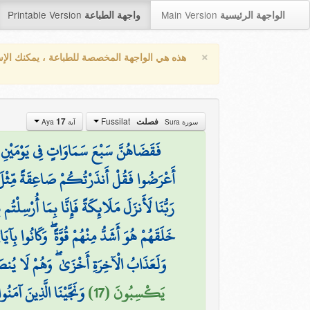
Printable Version
Main Version
الواجهة الرئيسية
واجهة الطباعة
×
هذه هي الواجهة المخصصة للطباعة ، يمكنك الإ
Fussilat
17
فصلت
سورة Sura
آية Aya
فَقَضَاهُنَّ سَبْعَ سَمَاوَاتٍ فِي يَوْمَيْنِ وَأَ
أَعْرَضُوا فَقُلْ أَنذَرْتُكُمْ صَاعِقَةً مِّثْلَ
رَبُّنَا لَأَنزَلَ مَلَائِكَةً فَإِنَّا بِمَا أُرْسِلْتُم
خَلَقَهُمْ هُوَ أَشَدُّ مِنْهُمْ قُوَّةً ۖ وَكَانُوا بِآي
وَلَعَذَابُ الْآخِرَةِ أَخْزَىٰ ۖ وَهُمْ لَا يُن
يَكْسِبُونَ (17)
وَنَجَّيْنَا الَّذِينَ آمَنُو