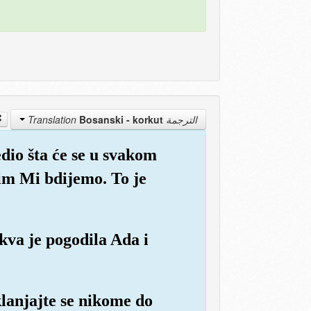
Bosanski - korkut
الترجمة Translation
dio šta će se u svakom
jim Mi bdijemo. To je
va je pogodila Ada i
 klanjajte se nikome do