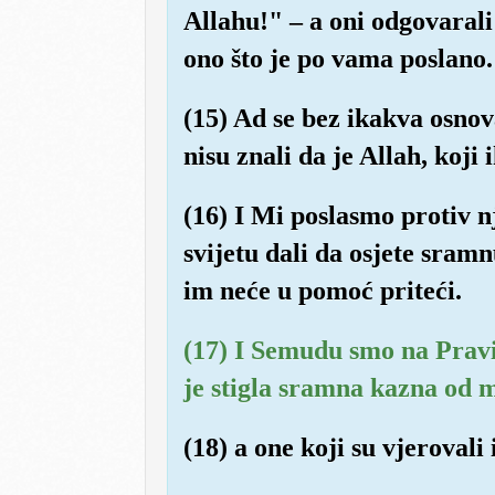
Allahu!" – a oni odgovaral
ono što je po vama poslano
(15) Ad se bez ikakva osnov
nisu znali da je Allah, koji 
(16) I Mi poslasmo protiv n
svijetu dali da osjete sramn
im neće u pomoć priteći.
(17) I Semudu smo na Pravi p
je stigla sramna kazna od 
(18) a one koji su vjerovali 