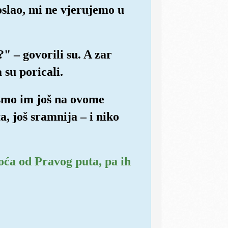
oslao, mi ne vjerujemo u
" – govorili su. A zar
 su poricali.
ismo im još na ovome
a, još sramnija – i niko
poća od Pravog puta, pa ih