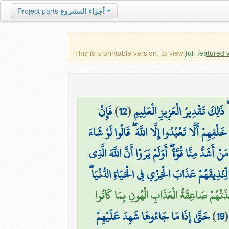
Project parts
أجزاء المشروع
This is a printable version, to view
full-featured 
فَإِنْ
)
12
(
ذَٰلِكَ تَقْدِيرُ الْعَزِيزِ الْعَلِيمِ
ْفِهِمْ أَلَّا تَعْبُدُوا إِلَّا اللَّهَ ۖ قَالُوا لَوْ شَاءَ
أَشَدُّ مِنَّا قُوَّةً ۖ أَوَلَمْ يَرَوْا أَنَّ اللَّهَ الَّذِي
لِّنُذِيقَهُمْ عَذَابَ الْخِزْيِ فِي الْحَيَاةِ الدُّنْيَا
خَذَتْهُمْ صَاعِقَةُ الْعَذَابِ الْهُونِ بِمَا كَانُوا
حَتَّىٰ إِذَا مَا جَاءُوهَا شَهِدَ عَلَيْهِمْ
)
19