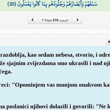
)
20
(
سَمْعُهُمْ وَأَبْصَارُهُمْ وَجُلُودُهُم بِمَا كَانُوا يَعْمَلُونَ
478
الصفحة Page
razdoblja, kao sedam nebesa, stvorio, i odre
iže sjajnim zvijezdama smo ukrasili i nad n
ćega.
ti reci: "Opominjem vas munjom onakvom kak
na poslanici njihovi dolazili i govorili: "Ne