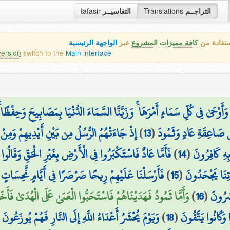
tafasir
التفاسيــر
Translations
التراجــم
ستفادة من
كافة مميزات المشروع
عبر
الواجهة الرئيسية
version
switch to the
Main interface
وْحَىٰ فِي كُلِّ سَمَاءٍ أَمْرَهَا ۚ وَزَيَّنَّا السَّمَاءَ الدُّنْيَا بِمَصَابِيحَ وَحِفْظًا ۚ 
إِذْ جَاءَتْهُمُ الرُّسُلُ مِن بَيْنِ أَيْدِيهِمْ وَمِنْ خَل
)
13
(
 صَاعِقَةِ عَادٍ وَثَمُودَ
فَأَمَّا عَادٌ فَاسْتَكْبَرُوا فِي الْأَرْضِ بِغَيْرِ الْحَقِّ وَقَالُوا مَنْ 
)
14
(
 بِهِ كَافِرُونَ
فَأَرْسَلْنَا عَلَيْهِمْ رِيحًا صَرْصَرًا فِي أَيَّامٍ نَّحِسَاتٍ  ۖ
)
15
(
َاتِنَا يَجْحَدُونَ
وَأَمَّا ثَمُودُ فَهَدَيْنَاهُمْ فَاسْتَحَبُّوا الْعَمَىٰ عَلَى الْهُدَىٰ فَأَ
)
16
(
صَرُونَ
(
وَيَوْمَ يُحْشَرُ أَعْدَاءُ اللَّهِ إِلَى النَّارِ فَهُمْ يُوزَعُونَ
)
18
(
ا وَكَانُوا يَتَّقُونَ