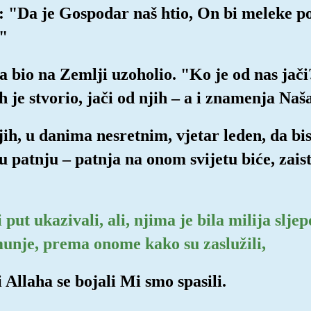
i: "Da je Gospodar naš htio, On bi meleke p
."
a bio na Zemlji uzoholio. "Ko je od nas jači?
ih je stvorio, jači od njih – a i znamenja Naša
jih, u danima nesretnim, vjetar leden, da b
u patnju – patnja na onom svijetu biće, zaist
ut ukazivali, ali, njima je bila milija slje
munje, prema onome kako su zaslužili,
i Allaha se bojali Mi smo spasili.