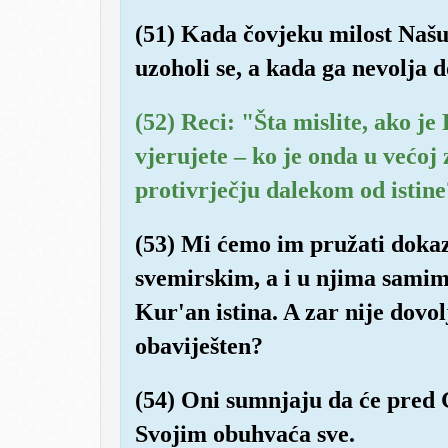
(51) Kada čovjeku milost Našu
uzoholi se, a kada ga nevolja 
(52) Reci: "Šta mislite, ako je
vjerujete – ko je onda u većoj 
protivrječju dalekom od istin
(53) Mi ćemo im pružati doka
svemirskim, a i u njima samim
Kur'an istina. A zar nije dovo
obaviješten?
(54) Oni sumnjaju da će pred 
Svojim obuhvaća sve.