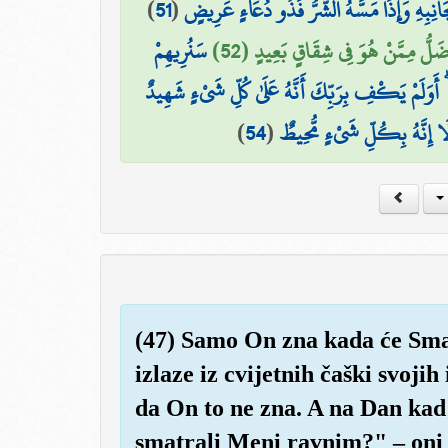
)
51
(
َانِبِهِ وَإِذَا مَسَّهُ الشَّرُّ فَذُو دُعَاءٍ عَرِيضٍ
َضَلُّ مِمَّنْ هُوَ فِي شِقَاقٍ بَعِيدٍ (52
سَنُرِيهِمْ
قُّ ۗ أَوَلَمْ يَكْفِ بِرَبِّكَ أَنَّهُ عَلَىٰ كُلِّ شَيْءٍ شَهِيدٌ
)
54
(
 أَلَا إِنَّهُ بِكُلِّ شَيْءٍ مُّحِيطٌ
(47) Samo On zna kada će Smak 
izlaze iz cvijetnih čaški svojih
da On to ne zna. A na Dan kad 
smatrali Meni ravnim?" – oni 