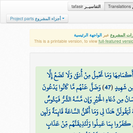
tafasir
التفاسيــر
Translations
Project parts
أجزاء المشروع
زات المشروع
عبر
الواجهة الرئيسية
This is a printable version, to view
full-featured versi
۞ كْمَامِهَا وَمَا تَحْمِلُ مِنْ أُنثَىٰ وَلَا تَضَعُ إِلَّا
وَضَلَّ عَنْهُم مَّا كَانُوا يَدْعُونَ
)
47
(
ا مِن شَهِيدٍ
ِنسَانُ مِن دُعَاءِ الْخَيْرِ وَإِن مَّسَّهُ الشَّرُّ فَيَئُوسٌ
هُ لَيَقُولَنَّ هَٰذَا لِي وَمَا أَظُنُّ السَّاعَةَ قَائِمَةً وَلَئِن
َذِينَ كَفَرُوا بِمَا عَمِلُوا وَلَنُذِيقَنَّهُم مِّنْ عَذَابٍ