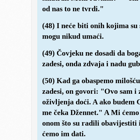
od nas to ne tvrdi."
(48) I neće biti onih kojima su 
mogu nikud umaći.
(49) Čovjeku ne dosadi da boga
zadesi, onda zdvaja i nadu gub
(50) Kad ga obaspemo milošću 
zadesi, on govori: "Ovo sam i 
oživljenja doći. A ako budem
me čeka Džennet." A Mi ćemo on
onom što su radili obavijestiti 
ćemo im dati.