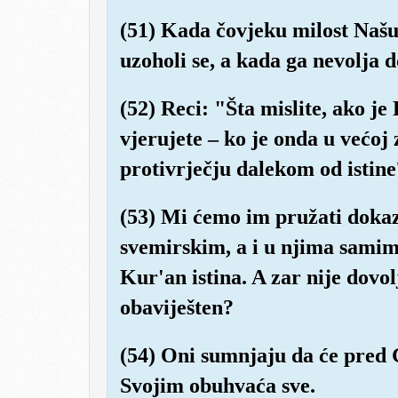
(51) Kada čovjeku milost Našu
uzoholi se, a kada ga nevolja 
(52) Reci: "Šta mislite, ako je
vjerujete – ko je onda u većoj 
protivrječju dalekom od istin
(53) Mi ćemo im pružati doka
svemirskim, a i u njima samim
Kur'an istina. A zar nije dovo
obaviješten?
(54) Oni sumnjaju da će pred 
Svojim obuhvaća sve.