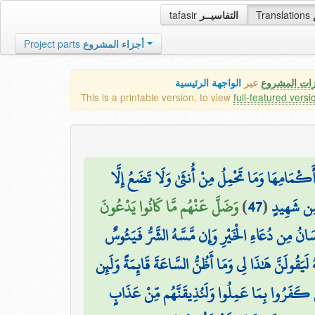
tafasir
التفاسيــر
Translations
Project parts
أجزاء المشروع
زات المشروع
عبر
الواجهة الرئيسية
This is a printable version, to view
full-featured versi
۞ كْمَامِهَا وَمَا تَحْمِلُ مِنْ أُنثَىٰ وَلَا تَضَعُ إِلَّا
وَضَلَّ عَنْهُم مَّا كَانُوا يَدْعُونَ
)
47
(
ا مِن شَهِيدٍ
ِنسَانُ مِن دُعَاءِ الْخَيْرِ وَإِن مَّسَّهُ الشَّرُّ فَيَئُوسٌ
هُ لَيَقُولَنَّ هَٰذَا لِي وَمَا أَظُنُّ السَّاعَةَ قَائِمَةً وَلَئِن
َذِينَ كَفَرُوا بِمَا عَمِلُوا وَلَنُذِيقَنَّهُم مِّنْ عَذَابٍ