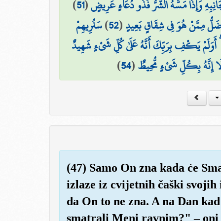
)
51
(
َانِبِهِ وَإِذَا مَسَّهُ الشَّرُّ فَذُو دُعَاءٍ عَرِيضٍ
سَنُرِيهِمْ
)
52
(
َضَلُّ مِمَّنْ هُوَ فِي شِقَاقٍ بَعِيدٍ
قُّ ۗ أَوَلَمْ يَكْفِ بِرَبِّكَ أَنَّهُ عَلَىٰ كُلِّ شَيْءٍ شَهِيدٌ
)
54
(
 أَلَا إِنَّهُ بِكُلِّ شَيْءٍ مُّحِيطٌ
(47) Samo On zna kada će Smak 
izlaze iz cvijetnih čaški svojih
da On to ne zna. A na Dan kad 
smatrali Meni ravnim?" – oni 