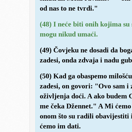
od nas to ne tvrdi."
(48) I neće biti onih kojima su 
mogu nikud umaći.
(49) Čovjeku ne dosadi da boga
zadesi, onda zdvaja i nadu gub
(50) Kad ga obaspemo milošću 
zadesi, on govori: "Ovo sam i 
oživljenja doći. A ako budem
me čeka Džennet." A Mi ćemo on
onom što su radili obavijestiti 
ćemo im dati.