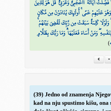
ا فُصِّلَتْ آيَاتُهُ ۖ أَأَعْجَمِيٌّ وَعَرَبِيٌّ ۗ قُلْ هُوَ لِلَّذِينَ
وَهُوَ عَلَيْهِمْ عَمًى ۚ أُولَٰئِكَ يُنَادَوْنَ مِن مَّكَانٍ
وَلَوْلَا كَلِمَةٌ سَبَقَتْ مِن رَّبِّكَ لَقُضِيَ بَيْنَهُمْ
فْسِهِ ۖ وَمَنْ أَسَاءَ فَعَلَيْهَا ۗ وَمَا رَبُّكَ بِظَلَّامٍ
)
(39) Jedno od znamenja Njegovih
kad na nju spustimo kišu, ona 