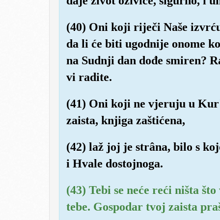
daje život oživiće, sigurno, i 
(40) Oni koji riječi Naše izvrću
da li će biti ugodnije onome k
na Sudnji dan dođe smiren? Rad
vi radite.
(41) Oni koji ne vjeruju u Kur
zaista, knjiga zaštićena,
(42) laž joj je strâna, bilo s 
i Hvale dostojnoga.
(43) Tebi se neće reći ništa št
tebe. Gospodar tvoj zaista praš