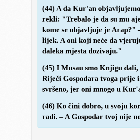
(44) A da Kur'an objavljujemo 
rekli: "Trebalo je da su mu aje
kome se objavljuje je Arap?" 
lijek. A oni koji neće da vjeruju
daleka mjesta dozivaju."
(45) I Musau smo Knjigu dali, p
Riječi Gospodara tvoga prije i
svršeno, jer oni mnogo u Kur'
(46) Ko čini dobro, u svoju kori
radi. – A Gospodar tvoj nije