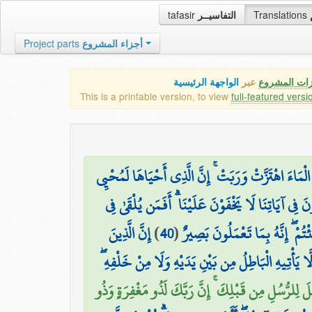
tafasir
التفاسيــر
Translations
Project parts
أجزاء المشروع
زات المشروع
عبر
الواجهة الرئيسية
This is a printable version, to view
full-featured versi
الْمَاءَ اهْتَزَّتْ وَرَبَتْ ۚ إِنَّ الَّذِي أَحْيَاهَا لَمُحْيِي
نَ فِي آيَاتِنَا لَا يَخْفَوْنَ عَلَيْنَا ۗ أَفَمَن يُلْقَىٰ فِي
إِنَّ الَّذِينَ
)
40
(
ْتُمْ ۖ إِنَّهُ بِمَا تَعْمَلُونَ بَصِيرٌ
لَّا يَأْتِيهِ الْبَاطِلُ مِن بَيْنِ يَدَيْهِ وَلَا مِنْ خَلْفِهِ 
يلَ لِلرُّسُلِ مِن قَبْلِكَ ۚ إِنَّ رَبَّكَ لَذُو مَغْفِرَةٍ وَذُو