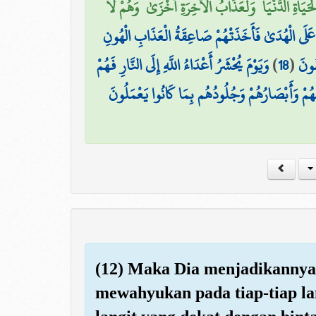
َاةِ الدُّنْيَا ۖ وَلَعَذَابُ الْآخِرَةِ أَخْزَىٰ ۖ وَهُمْ لَا
ىٰ عَلَى الْهُدَىٰ فَأَخَذَتْهُمْ صَاعِقَةُ الْعَذَابِ الْهُونِ
وَيَوْمَ يُحْشَرُ أَعْدَاءُ اللَّهِ إِلَى النَّارِ فَهُمْ
)
18
(
قُونَ
هُمْ وَأَبْصَارُهُمْ وَجُلُودُهُم بِمَا كَانُوا يَعْمَلُونَ
(12) Maka Dia menjadikannya 
mewahyukan pada tiap-tiap la