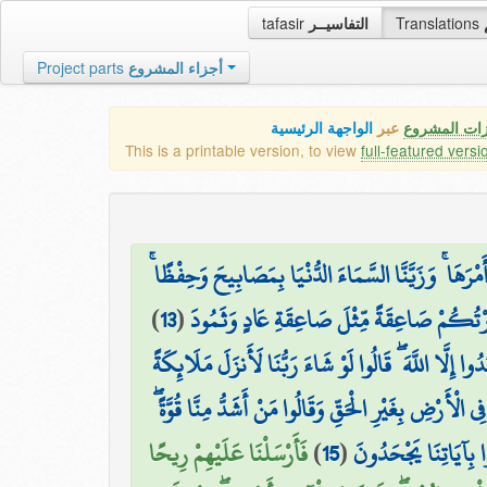
tafasir
التفاسيــر
Translations
Project parts
أجزاء المشروع
زات المشروع
عبر
الواجهة الرئيسية
This is a printable version, to view
full-featured versi
ْرَهَا ۚ وَزَيَّنَّا السَّمَاءَ الدُّنْيَا بِمَصَابِيحَ وَحِفْظًا
)
13
(
رْتُكُمْ صَاعِقَةً مِّثْلَ صَاعِقَةِ عَادٍ وَثَمُودَ
ا إِلَّا اللَّهَ ۖ قَالُوا لَوْ شَاءَ رَبُّنَا لَأَنزَلَ مَلَائِكَةً
فِي الْأَرْضِ بِغَيْرِ الْحَقِّ وَقَالُوا مَنْ أَشَدُّ مِنَّا قُوَّةً
فَأَرْسَلْنَا عَلَيْهِمْ رِيحًا
)
15
(
نُوا بِآيَاتِنَا يَجْحَدُونَ