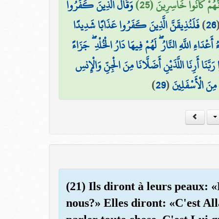
َّهُمْ كَانُوا خَاسِرِينَ (25
وَقَالَ الَّذِينَ كَفَرُوا
فَلَنُذِيقَنَّ الَّذِينَ كَفَرُوا عَذَابًا شَدِيدًا
)
26
أَعْدَاءِ اللَّهِ النَّارُ ۖ لَهُمْ فِيهَا دَارُ الْخُلْدِ ۖ جَزَاءً
بَّنَا أَرِنَا اللَّذَيْنِ أَضَلَّانَا مِنَ الْجِنِّ وَالْإِنسِ
)
29
(
 مِنَ الْأَسْفَلِينَ
(21) Ils diront à leurs peaux:
nous?» Elles diront: «C'est Alla