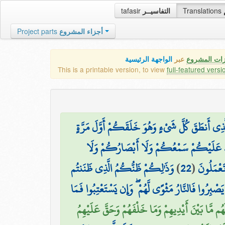
tafasir
التفاسيــر
Translations
Project parts
أجزاء المشروع
زات المشروع
عبر
الواجهة الرئيسية
This is a printable version, to view
full-featured versi
 الَّذِي أَنطَقَ كُلَّ شَيْءٍ وَهُوَ خَلَقَكُمْ أَوَّلَ مَرَّةٍ
َدَ عَلَيْكُمْ سَمْعُكُمْ وَلَا أَبْصَارُكُمْ وَلَا
وَذَٰلِكُمْ ظَنُّكُمُ الَّذِي ظَنَنتُم
)
22
(
َعْمَلُونَ
َصْبِرُوا فَالنَّارُ مَثْوًى لَّهُمْ ۖ وَإِن يَسْتَعْتِبُوا فَمَا
۞ هُم مَّا بَيْنَ أَيْدِيهِمْ وَمَا خَلْفَهُمْ وَحَقَّ عَلَيْهِمُ