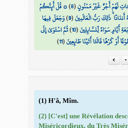
۞ قُلْ أَئِنَّكُمْ
)
8
(
حَاتِ لَهُمْ أَجْرٌ غَيْرُ مَمْنُونٍ
وَجَعَلَ فِيهَا
)
9
(
َندَادًا ۚ ذَٰلِكَ رَبُّ الْعَالَمِينَ
ثُمَّ اسْتَوَىٰ إِلَى
)
10
(
عَةِ أَيَّامٍ سَوَاءً لِّلسَّائِلِينَ
)
11
(
ًا أَوْ كَرْهًا قَالَتَا أَتَيْنَا طَائِعِينَ
(1) H'â, Mîm.
(2) [C'est] une Révélation des
Miséricordieux, du Très Misér