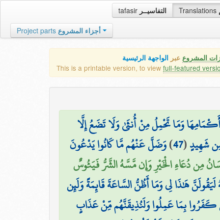
tafasir
التفاسيــر
Translations
Project parts
أجزاء المشروع
زات المشروع
عبر
الواجهة الرئيسية
This is a printable version, to view
full-featured versi
۞ كْمَامِهَا وَمَا تَحْمِلُ مِنْ أُنثَىٰ وَلَا تَضَعُ إِلَّا
وَضَلَّ عَنْهُم مَّا كَانُوا يَدْعُونَ
)
47
(
ا مِن شَهِيدٍ
ِنسَانُ مِن دُعَاءِ الْخَيْرِ وَإِن مَّسَّهُ الشَّرُّ فَيَئُوسٌ
هُ لَيَقُولَنَّ هَٰذَا لِي وَمَا أَظُنُّ السَّاعَةَ قَائِمَةً وَلَئِن
َذِينَ كَفَرُوا بِمَا عَمِلُوا وَلَنُذِيقَنَّهُم مِّنْ عَذَابٍ