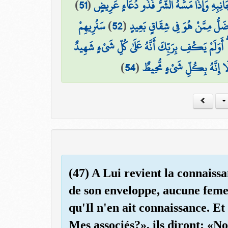
)
51
(
َانِبِهِ وَإِذَا مَسَّهُ الشَّرُّ فَذُو دُعَاءٍ عَرِيضٍ
سَنُرِيهِمْ
)
52
(
َضَلُّ مِمَّنْ هُوَ فِي شِقَاقٍ بَعِيدٍ
قُّ ۗ أَوَلَمْ يَكْفِ بِرَبِّكَ أَنَّهُ عَلَىٰ كُلِّ شَيْءٍ شَهِيدٌ
)
54
(
 أَلَا إِنَّهُ بِكُلِّ شَيْءٍ مُّحِيطٌ
(47) A Lui revient la connaiss
de son enveloppe, aucune femel
qu'Il n'en ait connaissance. Et
Mes associés?», ils diront: «No