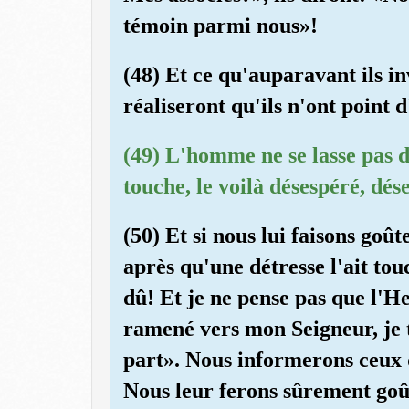
témoin parmi nous»!
(48) Et ce qu'auparavant ils inv
réaliseront qu'ils n'ont point 
(49) L'homme ne se lasse pas d'
touche, le voilà désespéré, dé
(50) Et si nous lui faisons goû
après qu'une détresse l'ait tou
dû! Et je ne pense pas que l'Heu
ramené vers mon Seigneur, je t
part». Nous informerons ceux q
Nous leur ferons sûrement goû