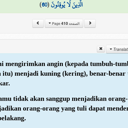
)
60
(
الَّذِينَ لَا يُوقِنُونَ
410
الصفحة Page
ami mengirimkan angin (kepada tumbuh-tum
itu) menjadi kuning (kering), benar-benar
kar.
mu tidak akan sanggup menjadikan orang-o
adikan orang-orang yang tuli dapat menden
belakang.