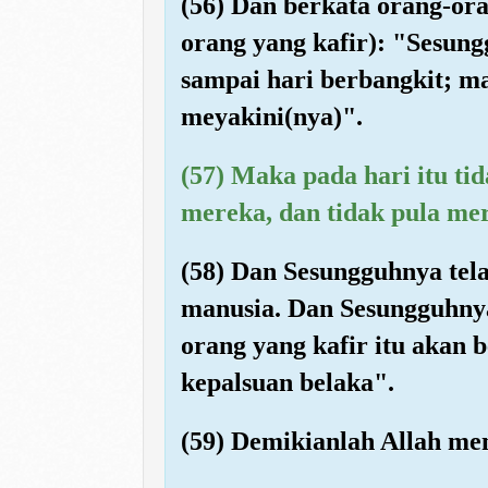
(56) Dan berkata orang-or
orang yang kafir): "Sesun
sampai hari berbangkit; ma
meyakini(nya)".
(57) Maka pada hari itu ti
mereka, dan tidak pula mer
(58) Dan Sesungguhnya te
manusia. Dan Sesungguhnya
orang yang kafir itu akan
kepalsuan belaka".
(59) Demikianlah Allah me