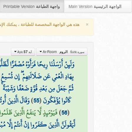
Printable Version
Main Version
الواجهة الرئيسية
واجهة الطباعة
×
هذه هي الواجهة المخصصة للطباعة ، يمكنك الإ
Ar-Room
57
الروم
سورة Sura
آية Aya
وَلَئِنْ أَرْسَلْنَا رِيحًا فَرَأَوْهُ مُصْفَرًّا لَّظ
بِهَادِ الْعُمْيِ عَن ضَلَالَتِهِمْ ۖ إِن تُسْمِعُ إ
ثُمَّ جَعَلَ مِن بَعْدِ قُوَّةٍ ضَعْفًا وَشَيْبَةً ۚ ي
وَقَالَ الَّذِينَ أُوت
)
55
(
كَانُوا يُؤْفَكُونَ
فَيَوْمَئِذٍ لَّا يَنفَعُ الَّذِينَ ظَلَمُو)
)
56
(
لَّيَقُولَنَّ الَّذِينَ كَفَرُوا إِنْ أَنتُمْ إِلَّا مُب