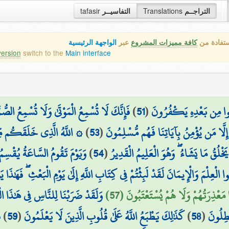
tafasir
التفاسيــر
Translations
التراجــم
ستفادة من
كافة مميزات المشروع
عبر
الواجهة الرئيسية
version
switch to the
Main interface
فَإِنَّكَ لَا تُسْمِعُ الْمَوْتَىٰ وَلَا تُسْمِعُ الصُّمَّ
)
51
(
َلُّوا مِن بَعْدِهِ يَكْفُرُونَ
اللَّهُ الَّذِي خَلَقَكُم مِّن
)
53
(
ِلَّا مَن يُؤْمِنُ بِآيَاتِنَا فَهُم مُّسْلِمُونَ
وَيَوْمَ تَقُومُ السَّاعَةُ يُقْسِمُ
)
54
(
َخْلُقُ مَا يَشَاءُ ۖ وَهُوَ الْعَلِيمُ الْقَدِيرُ
ُوا الْعِلْمَ وَالْإِيمَانَ لَقَدْ لَبِثْتُمْ فِي كِتَابِ اللَّهِ إِلَىٰ يَوْمِ الْبَعْثِ ۖ فَهَٰذَ
ا مَعْذِرَتُهُمْ وَلَا هُمْ يُسْتَعْتَبُونَ (57
وَلَقَدْ ضَرَبْنَا لِلنَّاسِ فِي هَٰذَا ال
ف
)
59
(
كَذَٰلِكَ يَطْبَعُ اللَّهُ عَلَىٰ قُلُوبِ الَّذِينَ لَا يَعْلَمُونَ
)
58
(
ْطِلُونَ