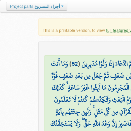
Project parts
أجزاء المشروع
This is a printable version, to view
full-featured 
وَمَا أَنتَ
)
52
(
 الدُّعَاءَ إِذَا وَلَّوْا مُدْبِرِينَ
۞  ضَعْفٍ ثُمَّ جَعَلَ مِن بَعْدِ ضَعْفٍ قُوَّةً
 الْمُجْرِمُونَ مَا لَبِثُوا غَيْرَ سَاعَةٍ ۚ كَذَٰلِكَ
ا يَوْمُ الْبَعْثِ وَلَٰكِنَّكُمْ كُنتُمْ لَا تَعْلَمُونَ
ْقُرْآنِ مِن كُلِّ مَثَلٍ ۚ وَلَئِن جِئْتَهُم بِآيَةٍ
َاصْبِرْ إِنَّ وَعْدَ اللَّهِ حَقٌّ ۖ وَلَا يَسْتَخِفَّنَّكَ