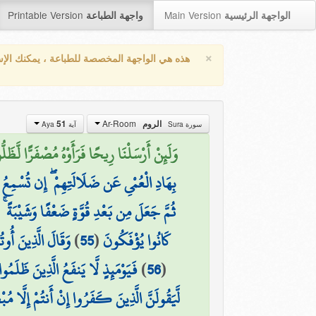
Printable Version
Main Version
الواجهة الرئيسية
واجهة الطباعة
×
هذه هي الواجهة المخصصة للطباعة ، يمكنك الإ
Ar-Room
51
الروم
سورة Sura
آية Aya
وَلَئِنْ أَرْسَلْنَا رِيحًا فَرَأَوْهُ مُصْفَرًّا لَّظ)
بِهَادِ الْعُمْيِ عَن ضَلَالَتِهِمْ ۖ إِن تُسْمِعُ إ
ثُمَّ جَعَلَ مِن بَعْدِ قُوَّةٍ ضَعْفًا وَشَيْبَةً ۚ ي
وَقَالَ الَّذِينَ أُوت
)
55
(
كَانُوا يُؤْفَكُونَ
فَيَوْمَئِذٍ لَّا يَنفَعُ الَّذِينَ ظَلَمُو
)
56
(
لَّيَقُولَنَّ الَّذِينَ كَفَرُوا إِنْ أَنتُمْ إِلَّا مُب