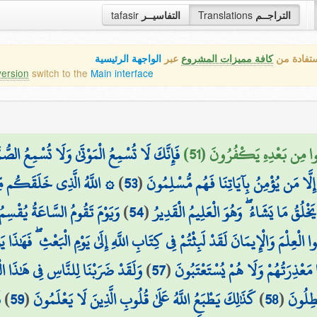
tafasir
التفاسيــر
Translations
التراجــم
ستفادة من
كافة مميزات المشروع
عبر
الواجهة الرئيسية
version
switch to the
Main interface
َلُّوا مِن بَعْدِهِ يَكْفُرُونَ (51
فَإِنَّكَ لَا تُسْمِعُ الْمَوْتَىٰ وَلَا تُسْمِعُ الصُّمَّ
اللَّهُ الَّذِي خَلَقَكُم مِّن
)
53
(
ِلَّا مَن يُؤْمِنُ بِآيَاتِنَا فَهُم مُّسْلِمُونَ
وَيَوْمَ تَقُومُ السَّاعَةُ يُقْسِمُ
)
54
(
َخْلُقُ مَا يَشَاءُ ۖ وَهُوَ الْعَلِيمُ الْقَدِيرُ
ُوا الْعِلْمَ وَالْإِيمَانَ لَقَدْ لَبِثْتُمْ فِي كِتَابِ اللَّهِ إِلَىٰ يَوْمِ الْبَعْثِ ۖ فَهَٰذَ
وَلَقَدْ ضَرَبْنَا لِلنَّاسِ فِي هَٰذَا ال
)
57
(
ا مَعْذِرَتُهُمْ وَلَا هُمْ يُسْتَعْتَبُونَ
ف
)
59
(
كَذَٰلِكَ يَطْبَعُ اللَّهُ عَلَىٰ قُلُوبِ الَّذِينَ لَا يَعْلَمُونَ
)
58
(
ْطِلُونَ