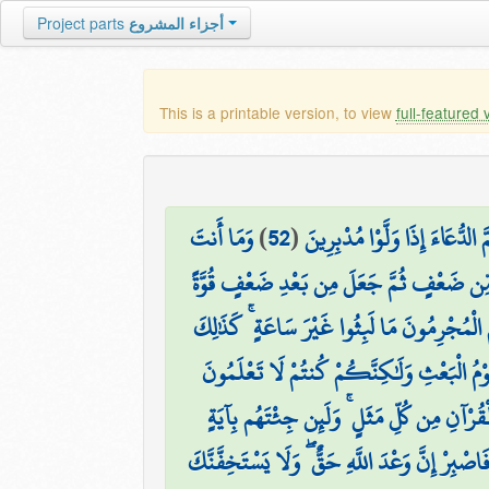
Project parts
أجزاء المشروع
This is a printable version, to view
full-featured 
وَمَا أَنتَ
)
52
(
 الدُّعَاءَ إِذَا وَلَّوْا مُدْبِرِينَ
۞  ضَعْفٍ ثُمَّ جَعَلَ مِن بَعْدِ ضَعْفٍ قُوَّةً
 الْمُجْرِمُونَ مَا لَبِثُوا غَيْرَ سَاعَةٍ ۚ كَذَٰلِكَ
ا يَوْمُ الْبَعْثِ وَلَٰكِنَّكُمْ كُنتُمْ لَا تَعْلَمُونَ
ْقُرْآنِ مِن كُلِّ مَثَلٍ ۚ وَلَئِن جِئْتَهُم بِآيَةٍ
َاصْبِرْ إِنَّ وَعْدَ اللَّهِ حَقٌّ ۖ وَلَا يَسْتَخِفَّنَّكَ