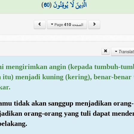
)
60
(
الَّذِينَ لَا يُوقِنُونَ
410
الصفحة Page
ami mengirimkan angin (kepada tumbuh-tum
itu) menjadi kuning (kering), benar-benar
kar.
mu tidak akan sanggup menjadikan orang-o
adikan orang-orang yang tuli dapat menden
belakang.