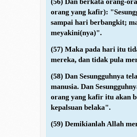
(56) Dan berkata orang-or
orang yang kafir): "Sesun
sampai hari berbangkit; ma
meyakini(nya)".
(57) Maka pada hari itu ti
mereka, dan tidak pula mer
(58) Dan Sesungguhnya te
manusia. Dan Sesungguhnya
orang yang kafir itu akan
kepalsuan belaka".
(59) Demikianlah Allah me