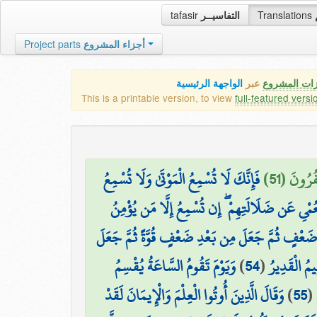
tafasir
التفاسيــر
Translations
Project parts
أجزاء المشروع
زات المشروع
عبر
الواجهة الرئيسية
This is a printable version, to view
full-featured versi
فُرُونَ (51
فَإِنَّكَ لَا تُسْمِعُ الْمَوْتَىٰ وَلَا تُسْمِعُ
عُمْيِ عَن ضَلَالَتِهِمْ ۖ إِن تُسْمِعُ إِلَّا مَن يُؤْمِنُ
۞ ْفٍ ثُمَّ جَعَلَ مِن بَعْدِ ضَعْفٍ قُوَّةً ثُمَّ جَعَلَ
وَيَوْمَ تَقُومُ السَّاعَةُ يُقْسِمُ
)
54
(
يمُ الْقَدِيرُ
وَقَالَ الَّذِينَ أُوتُوا الْعِلْمَ وَالْإِيمَانَ لَقَدْ
)
55
(