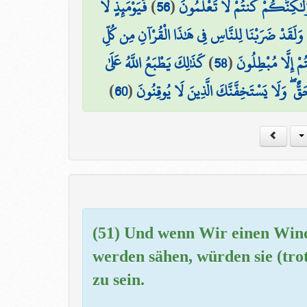
فَيَوْمَئِذٍ لَّا
)
56
(
ثِ وَلَٰكِنَّكُمْ كُنتُمْ لَا تَعْلَمُونَ
وَلَقَدْ ضَرَبْنَا لِلنَّاسِ فِي هَٰذَا الْقُرْآنِ مِن كُلِّ
كَذَٰلِكَ يَطْبَعُ اللَّهُ عَلَىٰ
)
58
(
ُمْ إِلَّا مُبْطِلُونَ
)
60
(
َقٌّ ۖ وَلَا يَسْتَخِفَّنَّكَ الَّذِينَ لَا يُوقِنُونَ
(51) Und wenn Wir einen Wind 
werden sähen, würden sie (tro
zu sein.