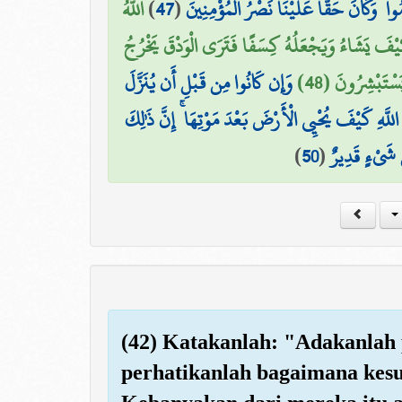
اللَّهُ
)
47
(
ُوا ۖ وَكَانَ حَقًّا عَلَيْنَا نَصْرُ الْمُؤْمِنِينَ
كَيْفَ يَشَاءُ وَيَجْعَلُهُ كِسَفًا فَتَرَى الْوَدْقَ يَخْرُجُ
َسْتَبْشِرُونَ (48
وَإِن كَانُوا مِن قَبْلِ أَن يُنَزَّلَ
اللَّهِ كَيْفَ يُحْيِي الْأَرْضَ بَعْدَ مَوْتِهَا ۚ إِنَّ ذَٰلِكَ
)
50
(
ِّ شَيْءٍ قَدِيرٌ
(42) Katakanlah: "Adakanlah
perhatikanlah bagaimana kesu