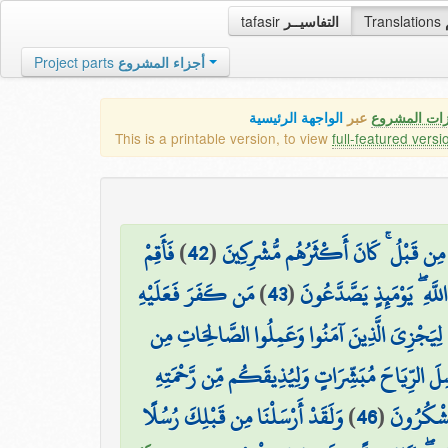
tafasir
التفاسيــر
Translations
Project parts
أجزاء المشروع
زات المشروع
عبر
الواجهة الرئيسية
This is a printable version, to view
full-featured versi
فَأَقِمْ
)
42
(
مِن قَبْلُ ۚ كَانَ أَكْثَرُهُم مُّشْرِكِينَ
مَن كَفَرَ فَعَلَيْهِ
)
43
(
للَّهِ ۖ يَوْمَئِذٍ يَصَّدَّعُونَ
لِيَجْزِيَ الَّذِينَ آمَنُوا وَعَمِلُوا الصَّالِحَاتِ مِن
سِلَ الرِّيَاحَ مُبَشِّرَاتٍ وَلِيُذِيقَكُم مِّن رَّحْمَتِهِ
وَلَقَدْ أَرْسَلْنَا مِن قَبْلِكَ رُسُلًا
)
46
(
تَشْكُرُونَ