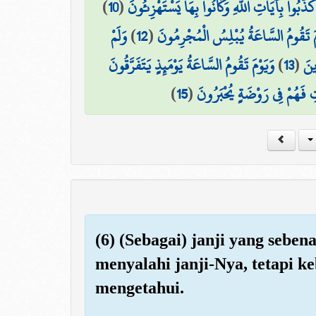
)
10
(
َذَّبُوا بِآيَاتِ اللَّهِ وَكَانُوا بِهَا يَسْتَهْزِئُونَ
وَلَمْ
)
12
(
مَ تَقُومُ السَّاعَةُ يُبْلِسُ الْمُجْرِمُونَ
وَيَوْمَ تَقُومُ السَّاعَةُ يَوْمَئِذٍ يَتَفَرَّقُونَ
)
13
(
ينَ
)
15
(
اتِ فَهُمْ فِي رَوْضَةٍ يُحْبَرُونَ
(6) (Sebagai) janji yang seben
menyalahi janji-Nya, tetapi 
mengetahui.