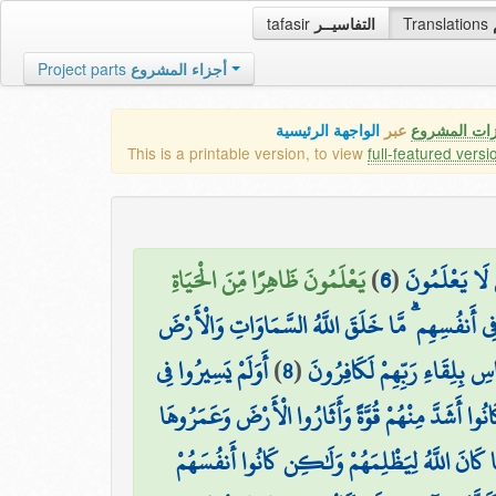
tafasir
التفاسيــر
Translations
Project parts
أجزاء المشروع
زات المشروع
عبر
الواجهة الرئيسية
This is a printable version, to view
full-featured versi
يَعْلَمُونَ ظَاهِرًا مِّنَ الْحَيَاةِ
)
6
(
ِ لَا يَعْلَمُونَ
ا فِي أَنفُسِهِم ۗ مَّا خَلَقَ اللَّهُ السَّمَاوَاتِ وَالْأَرْضَ
أَوَلَمْ يَسِيرُوا فِي
)
8
(
َّاسِ بِلِقَاءِ رَبِّهِمْ لَكَافِرُونَ
وا أَشَدَّ مِنْهُمْ قُوَّةً وَأَثَارُوا الْأَرْضَ وَعَمَرُوهَا
ا كَانَ اللَّهُ لِيَظْلِمَهُمْ وَلَٰكِن كَانُوا أَنفُسَهُمْ