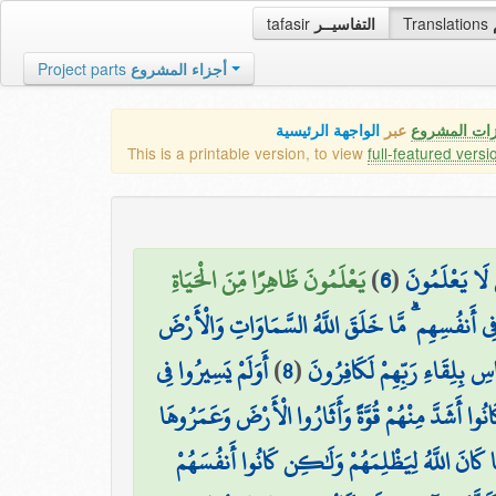
tafasir
التفاسيــر
Translations
Project parts
أجزاء المشروع
زات المشروع
عبر
الواجهة الرئيسية
This is a printable version, to view
full-featured versi
يَعْلَمُونَ ظَاهِرًا مِّنَ الْحَيَاةِ
)
6
(
ِ لَا يَعْلَمُونَ
ا فِي أَنفُسِهِم ۗ مَّا خَلَقَ اللَّهُ السَّمَاوَاتِ وَالْأَرْضَ
أَوَلَمْ يَسِيرُوا فِي
)
8
(
َّاسِ بِلِقَاءِ رَبِّهِمْ لَكَافِرُونَ
وا أَشَدَّ مِنْهُمْ قُوَّةً وَأَثَارُوا الْأَرْضَ وَعَمَرُوهَا
ا كَانَ اللَّهُ لِيَظْلِمَهُمْ وَلَٰكِن كَانُوا أَنفُسَهُمْ