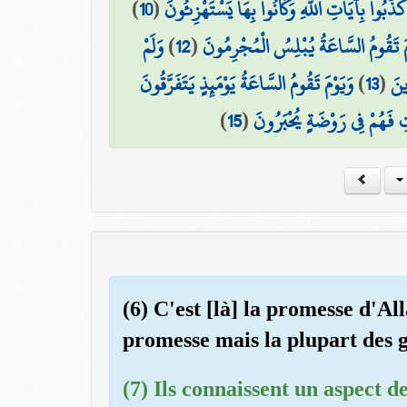
)
10
(
َذَّبُوا بِآيَاتِ اللَّهِ وَكَانُوا بِهَا يَسْتَهْزِئُونَ
وَلَمْ
)
12
(
مَ تَقُومُ السَّاعَةُ يُبْلِسُ الْمُجْرِمُونَ
وَيَوْمَ تَقُومُ السَّاعَةُ يَوْمَئِذٍ يَتَفَرَّقُونَ
)
13
(
ينَ
)
15
(
اتِ فَهُمْ فِي رَوْضَةٍ يُحْبَرُونَ
(6) C'est [là] la promesse d'A
promesse mais la plupart des g
(7) Ils connaissent un aspect de