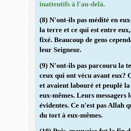
inattentifs à l'au-delà.
(8) N'ont-ils pas médité en eu
la terre et ce qui est entre eu
fixé. Beaucoup de gens cependa
leur Seigneur.
(9) N'ont-ils pas parcouru la t
ceux qui ont vécu avant eux? C
et avaient labouré et peuplé la 
eux-mêmes. Leurs messagers le
évidentes. Ce n'est pas Allah qu
du tort à eux-mêmes.
(10) Puis, mauvaise fut la fin d