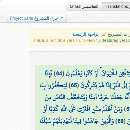
tafasir
التفاسيــر
Translations
Project parts
أجزاء المشروع
زات المشروع
عبر
الواجهة الرئيسية
This is a printable version, to view
full-featured versi
فَإِذَا
)
64
(
رَةَ لَهِيَ الْحَيَوَانُ ۚ لَوْ كَانُوا يَعْلَمُونَ
لِيَكْفُرُوا بِمَا
)
65
(
 إِلَى الْبَرِّ إِذَا هُمْ يُشْرِكُونَ
ْا أَنَّا جَعَلْنَا حَرَمًا آمِنًا وَيُتَخَطَّفُ النَّاسُ مِنْ
وَمَنْ أَظْلَمُ مِمَّنِ افْتَرَىٰ عَلَى اللَّهِ كَذِبًا أَوْ
)
6
وَالَّذِينَ جَاهَدُوا فِينَا لَنَهْدِيَنَّهُمْ سُبُلَنَا
)
68
(
نَ