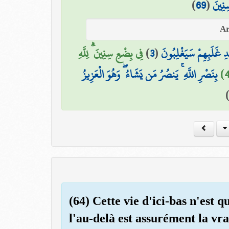
)
69
(
ۚ نِينَ
فِي بِضْعِ سِنِينَ ۗ لِلَّهِ
)
3
(
ِ غَلَبِهِمْ سَيَغْلِبُونَ
بِنَصْرِ اللَّهِ ۚ يَنصُرُ مَن يَشَاءُ ۖ وَهُوَ الْعَزِيزُ
(64) Cette vie d'ici-bas n'est
l'au-delà est assurément la vrai