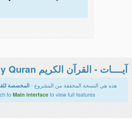
آيــــات - القرآن الكريم Holy Quran -
هذه هي النسخة المخففة من المشروع -
المخصصة للقر
tch to
to view full features
Main interface