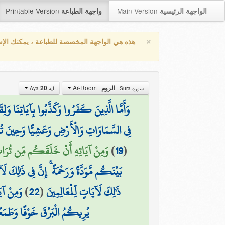
Printable Version
Main Version
الواجهة الرئيسية
واجهة الطباعة
×
هذه هي الواجهة المخصصة للطباعة ، يمكنك الإ
Ar-Room
20
الروم
سورة Sura
آية Aya
وَأَمَّا الَّذِينَ كَفَرُوا وَكَذَّبُوا بِآيَاتِنَا وَل
فِي السَّمَاوَاتِ وَالْأَرْضِ وَعَشِيًّا وَحِينَ ت
وَمِنْ آيَاتِهِ أَنْ خَلَقَكُم مِّن تُرَابٍ )
)
19
(
بَيْنَكُم مَّوَدَّةً وَرَحْمَةً ۚ إِنَّ فِي ذَٰلِكَ لَ
وَمِنْ آيَ
)
22
(
ذَٰلِكَ لَآيَاتٍ لِّلْعَالِمِينَ
يُرِيكُمُ الْبَرْقَ خَوْفًا وَطَمَعًا 