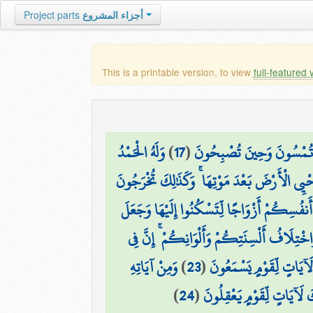
Project parts
أجزاء المشروع
This is a printable version, to view
full-featured 
وَلَهُ الْحَمْدُ
)
17
(
 تُمْسُونَ وَحِينَ تُصْبِحُونَ
حْيِي الْأَرْضَ بَعْدَ مَوْتِهَا ۚ وَكَذَٰلِكَ تُخْرَجُونَ
َنفُسِكُمْ أَزْوَاجًا لِّتَسْكُنُوا إِلَيْهَا وَجَعَلَ
خْتِلَافُ أَلْسِنَتِكُمْ وَأَلْوَانِكُمْ ۚ إِنَّ فِي
وَمِنْ آيَاتِهِ
)
23
(
لَآيَاتٍ لِّقَوْمٍ يَسْمَعُونَ
)
24
(
َ لَآيَاتٍ لِّقَوْمٍ يَعْقِلُونَ