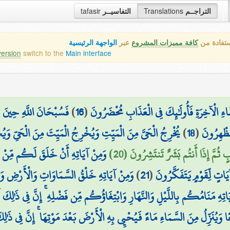
tafasir
التفاسيــر
Translations
التراجــم
ستفادة من
كافة مميزات المشروع
عبر
الواجهة الرئيسية
version
switch to the
Main interface
فَسُبْحَانَ اللَّهِ حِينَ
)
16
(
ِقَاءِ الْآخِرَةِ فَأُولَٰئِكَ فِي الْعَذَابِ مُحْضَرُونَ
يُخْرِجُ الْحَيَّ مِنَ الْمَيِّتِ وَيُخْرِجُ الْمَيِّتَ مِنَ الْحَيِّ وَيُ
)
18
(
ُظْهِرُونَ
ثُمَّ إِذَا أَنتُم بَشَرٌ تَنتَشِرُونَ (20
وَمِنْ آيَاتِهِ أَنْ خَلَقَ لَكُم مِّنْ أ
وَمِنْ آيَاتِهِ خَلْقُ السَّمَاوَاتِ وَالْأَرْضِ وَا
)
21
(
آيَاتٍ لِّقَوْمٍ يَتَفَكَّرُونَ
اتِهِ مَنَامُكُم بِاللَّيْلِ وَالنَّهَارِ وَابْتِغَاؤُكُم مِّن فَضْلِهِ ۚ إِنَّ فِي ذَٰلِكَ 
وَيُنَزِّلُ مِنَ السَّمَاءِ مَاءً فَيُحْيِي بِهِ الْأَرْضَ بَعْدَ مَوْتِهَا ۚ إِنَّ فِي ذَٰلِك