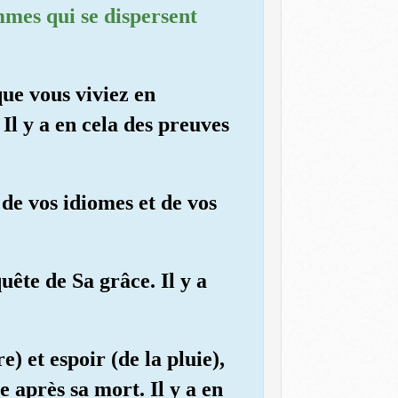
ommes qui se dispersent
que vous viviez en
. Il y a en cela des preuves
é de vos idiomes et de vos
uête de Sa grâce. Il y a
) et espoir (de la pluie),
e après sa mort. Il y a en