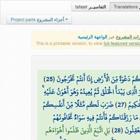
tafasir
التفاسيــر
Translations
Project parts
أجزاء المشروع
زات المشروع
عبر
الواجهة الرئيسية
This is a printable version, to view
full-featured versi
)
25
(
اكُمْ دَعْوَةً مِّنَ الْأَرْضِ إِذَا أَنتُمْ تَخْرُجُونَ
ُوَ الَّذِي يَبْدَأُ الْخَلْقَ ثُمَّ يُعِيدُهُ وَهُوَ أَهْوَنُ عَلَيْهِ
ضَرَبَ لَكُم مَّثَلًا مِّنْ أَنفُسِكُمْ
)
27
(
ْحَكِيمُ
ۖ َزَقْنَاكُمْ فَأَنتُمْ فِيهِ سَوَاءٌ تَخَافُونَهُمْ
بَلِ اتَّبَعَ الَّذِينَ ظَلَمُوا أَهْوَاءَهُم
)
28
(
عْقِلُونَ