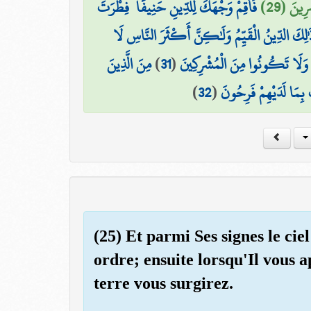
رِينَ (29
فَأَقِمْ وَجْهَكَ لِلدِّينِ حَنِيفًا ۚ فِطْرَتَ
 ذَٰلِكَ الدِّينُ الْقَيِّمُ وَلَٰكِنَّ أَكْثَرَ النَّاسِ لَا
مِنَ الَّذِينَ
)
31
(
۞  وَلَا تَكُونُوا مِنَ الْمُشْرِكِينَ
)
32
(
ٍ بِمَا لَدَيْهِمْ فَرِحُونَ
(25) Et parmi Ses signes le cie
ordre; ensuite lorsqu'Il vous a
terre vous surgirez.