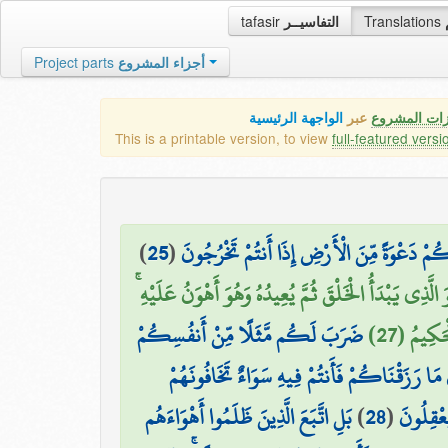
tafasir
التفاسيــر
Translations
Project parts
أجزاء المشروع
زات المشروع
عبر
الواجهة الرئيسية
This is a printable version, to view
full-featured versi
)
25
(
اكُمْ دَعْوَةً مِّنَ الْأَرْضِ إِذَا أَنتُمْ تَخْرُجُونَ
ُوَ الَّذِي يَبْدَأُ الْخَلْقَ ثُمَّ يُعِيدُهُ وَهُوَ أَهْوَنُ عَلَيْهِ
حَكِيمُ (27
ضَرَبَ لَكُم مَّثَلًا مِّنْ أَنفُسِكُمْ
ۖ َزَقْنَاكُمْ فَأَنتُمْ فِيهِ سَوَاءٌ تَخَافُونَهُمْ
بَلِ اتَّبَعَ الَّذِينَ ظَلَمُوا أَهْوَاءَهُم
)
28
(
عْقِلُونَ