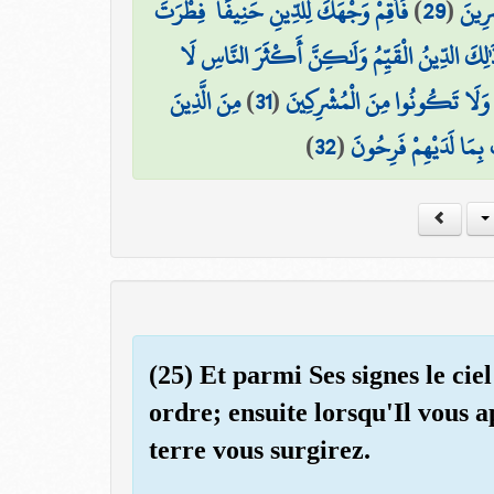
فَأَقِمْ وَجْهَكَ لِلدِّينِ حَنِيفًا ۚ فِطْرَتَ
)
29
(
ِرِينَ
 ذَٰلِكَ الدِّينُ الْقَيِّمُ وَلَٰكِنَّ أَكْثَرَ النَّاسِ لَا
مِنَ الَّذِينَ
)
31
(
۞  وَلَا تَكُونُوا مِنَ الْمُشْرِكِينَ
)
32
(
ٍ بِمَا لَدَيْهِمْ فَرِحُونَ
(25) Et parmi Ses signes le cie
ordre; ensuite lorsqu'Il vous a
terre vous surgirez.