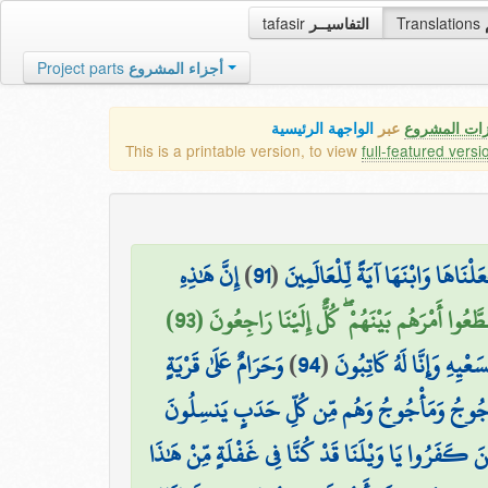
tafasir
التفاسيــر
Translations
Project parts
أجزاء المشروع
زات المشروع
عبر
الواجهة الرئيسية
This is a printable version, to view
full-featured versi
إِنَّ هَٰذِهِ
)
91
(
َاهَا وَابْنَهَا آيَةً لِّلْعَالَمِينَ
َطَّعُوا أَمْرَهُم بَيْنَهُمْ ۖ كُلٌّ إِلَيْنَا رَاجِعُونَ (93
وَحَرَامٌ عَلَىٰ قَرْيَةٍ
)
94
(
ِهِ وَإِنَّا لَهُ كَاتِبُونَ
َأْجُوجُ وَمَأْجُوجُ وَهُم مِّن كُلِّ حَدَبٍ يَنسِلُونَ
ينَ كَفَرُوا يَا وَيْلَنَا قَدْ كُنَّا فِي غَفْلَةٍ مِّنْ هَٰذَا