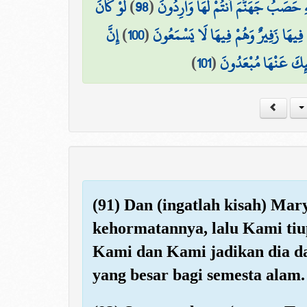
لَوْ كَانَ
)
98
(
ِ حَصَبُ جَهَنَّمَ أَنتُمْ لَهَا وَارِدُونَ
إِنَّ
)
100
(
ْ فِيهَا زَفِيرٌ وَهُمْ فِيهَا لَا يَسْمَعُونَ
)
101
(
َٰئِكَ عَنْهَا مُبْعَدُونَ
(91) Dan (ingatlah kisah) Ma
kehormatannya, lalu Kami tiu
Kami dan Kami jadikan dia da
yang besar bagi semesta alam.